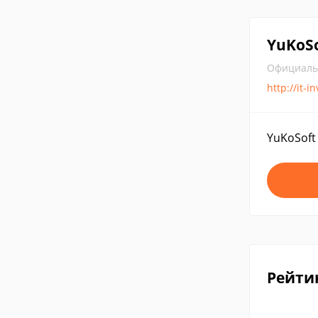
YuKoSo
Официаль
http://it-i
YuKoSoft
Рейти