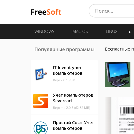
WINDOWS
MAC OS
LINUX
Популярные программы
Бесплатные 
IT Invent учет
компьютеров
Версия: 1.70.0
Учет компьютеров
Severcart
Версия: 2.0.5 (62.82 МБ)
Простой Софт Учет
компьютеров