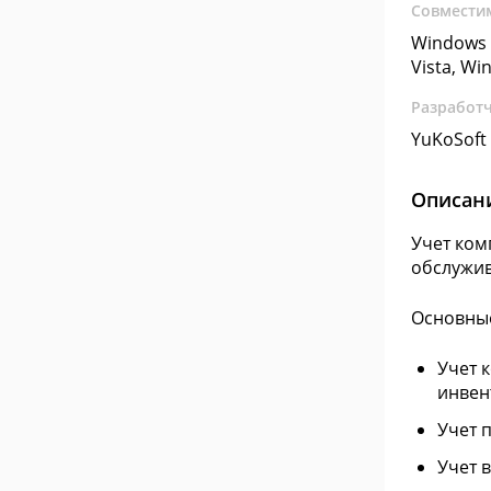
Совмести
Windows 
Vista, Wi
Разработ
YuKoSoft
Описан
Учет ком
обслужи
Основны
Учет 
инвен
Учет 
Учет 