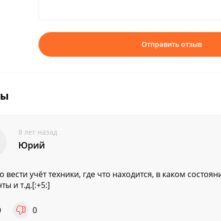
Отправить отзыв
вы
8 лет назад
Юрий
 вести учёт техники, где что находится, в каком состоян
ы и т.д.[:+5:]
0
0