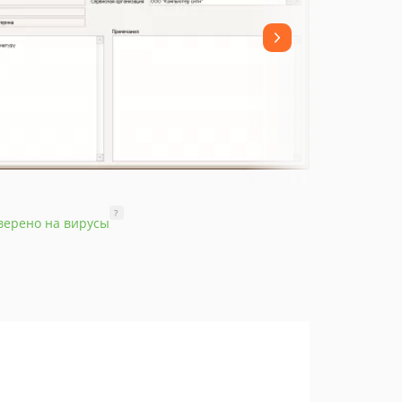
?
верено на вирусы