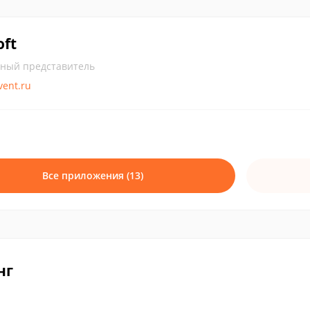
ft
ный представитель
nvent.ru
Все приложения (13)
нг