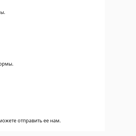
ы.
формы.
 можете
отправить ее нам
.