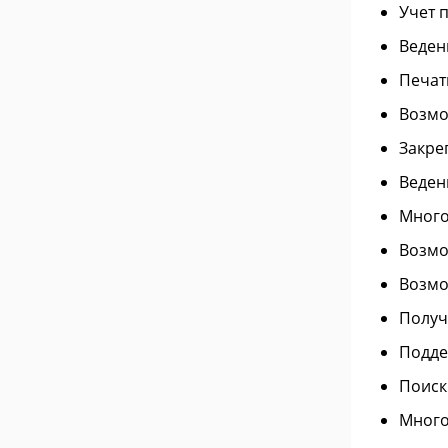
Учет 
Веден
Печат
Возмо
Закре
Веден
Много
Возмо
Возмо
Получ
Подде
Поиск
Много