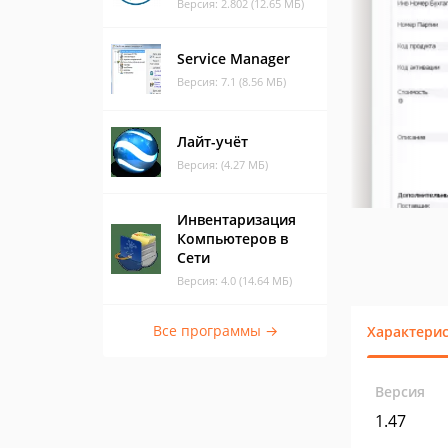
Версия: 2.802 (12.65 МБ)
Service Manager
Версия: 7.1 (8.56 МБ)
Лайт-учёт
Версия: (4.27 МБ)
Инвентаризация
Компьютеров в
Сети
Версия: 4.0 (14.64 МБ)
Все программы →
Характери
Версия
1.47