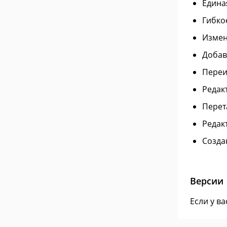
Едина
Гибко
Измен
Добав
Переи
Редак
Перет
Редак
Созда
Версии
Если у в