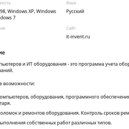
мость
Язык
98, Windows XP, Windows
Русский
ndows 7
чик
Сайт
it-invent.ru
ие
пьютеров и ИТ оборудования - это программа учета обо
ваний.
е возможности:
компьютеров, оборудования, программного обеспечения
таря.
поломок и ремонтов оборудования. Контроль сроков рем
выполнения собственных работ различных типов.