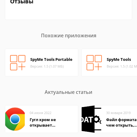
Отзывы
Похожие приложения
SpyMe Tools Portable
SpyMe Tools
Версия: 1.5 (1.07 МБ)
Версия: 1.5 (1.02 М
Актуальные статьи
04 июня 2022
30 января 2019
Гугл хром не
Файл формата
открывает
чем открыть,
страницы
описание,
особенности