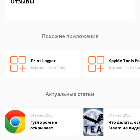
Отзывы
Похожие приложения
Print Logger
SpyMe Tools Po
Версия: 2.5 (0.87 МБ)
Версия: 1.5 (1.07 М
Актуальные статьи
04 июня 2022
04 июня 2022
Гугл хром не
Что делать, ес
открывает
Steam не види
страницы
установленную