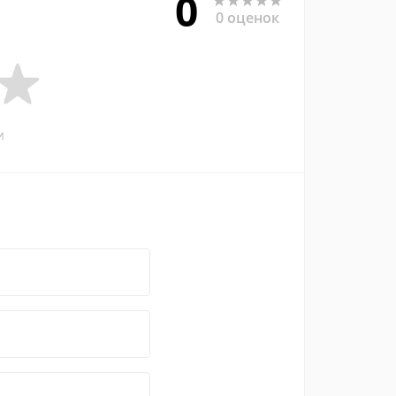
0
0 оценок
и