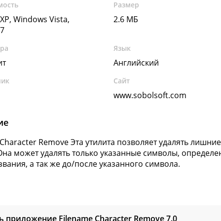
мость
Размер
XP, Windows Vista,
2.6 МБ
7
ура
Язык
ит
Английский
чик
Сайт
www.sobolsoft.com
ие
 Character Remove Эта утилита позволяет удалять лишни
Она может удалять только указанные символы, определе
звания, а так же до/после указанного символа.
ь приложение Filename Character Remove
7.0