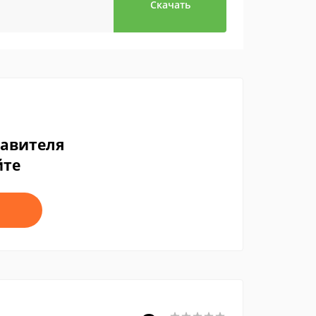
Скачать
тавителя
йте