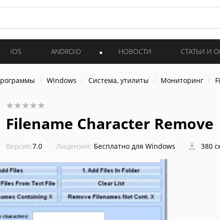
IOS
ANDROID
НОВОСТИ
СТАТЬИ И 
программы
Windows
Система, утилиты
Мониторинг
F
Filename Character Remove
Версия:
7.0
Лицензия:
Бесплатно для Windows
380 с