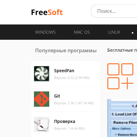
WINDOWS
MAC OS
LINUX
Популярные программы
Бесплатные 
SpeedFan
Версия: 4.52 (2.94 МБ)
Git
Версия: 2.36.1 (47.34 МБ)
Проверка
Версия: 1 (4.44 МБ)