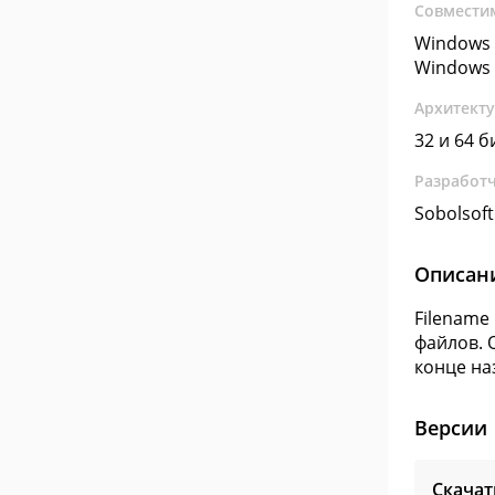
Совмести
Windows 
Windows 
Архитект
32 и 64 б
Разработ
Sobolsoft
Описан
Filename
файлов. 
конце на
Версии
Скачат