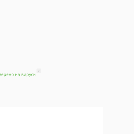
?
верено на вирусы