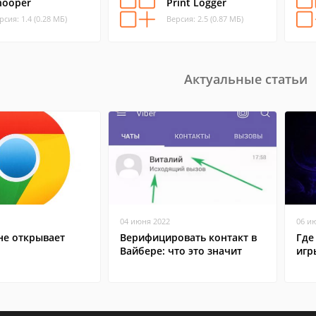
nooper
Print Logger
рсия: 1.4 (0.28 МБ)
Версия: 2.5 (0.87 МБ)
Актуальные статьи
04 июня 2022
06 и
не открывает
Верифицировать контакт в
Где
Вайбере: что это значит
игр