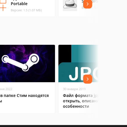
SnoopFS
Portable
Версия: 0.80 (0.19 МБ)
Версия: 1.5 (1.07 МБ)
юня 2022
30 января 2019
 в папке Стим находятся
Файл формата jpg: чем
ы
открыть, описание,
особенности