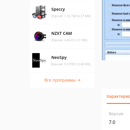
Speccy
Версия: 1.32.740 (6.57 МБ)
NZXT CAM
Версия: 4.40.0 (1.41 МБ)
NeoSpy
Версия: 5.9 PRO (3.48 МБ)
Все программы →
Характери
Версия
7.0