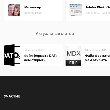
Мозайкер
Adebis Photo S
Версия: Посл
Версия: 1.0 (0.62 М
Актуальные статьи
30 января 2019
01 февраля 2019
Файл формата DAT:
Файл формата
чем открыть,
чем открыть,
описание,
описание,
особенности
особенности
УЧАСТИЕ