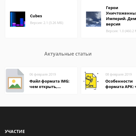
Герои
Уничтоженны
Cubes
Империй. Дем
Версия: 2.1 (3.26 МБ)
версия
Версия: 1.0 (460.2
Актуальные статьи
06 февраля 2019
08 февраля 2019
Файл формата IMG:
Особенности
чем открыть,
формата APK:
описание,
открыть файл 
особенности
компьютере и
Андроид-смар
УЧАСТИЕ