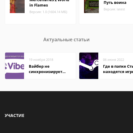
Путь воина
in Flames
Версия: latest
Версия: 1.0 (1604.14 МБ)
Актуальные статьи
19 ноября 2018
06 июня 2022
Вайбер не
Где в папке С
синхронизирует
находятся иг
контакты
УЧАСТИЕ