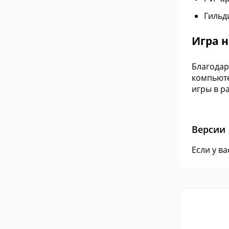
Гильд
Игра 
Благодар
компьюте
игры в р
Версии
Если у в