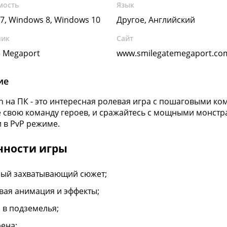
мость
Язык
7, Windows 8, Windows 10
Другое, Английский
чик
Сайт
e Megaport
www.smilegatemegaport.co
ие
en на ПК - это интересная ролевая игра с пошаговыми 
 свою команду героев, и сражайтесь с мощными монстра
 в PvP режиме.
нности игры
ый захватывающий сюжет;
вая анимация и эффекты;
 в подземелья;
рена;