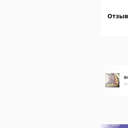
Отзы
B
Ве