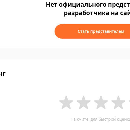
Нет официального предс
разработчика на са
Стать представителем
нг
Нажмите, для быстрой оценк