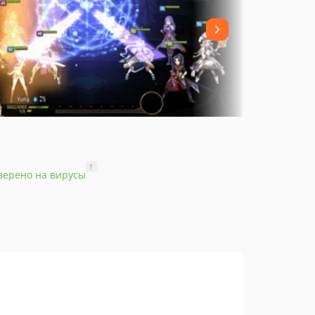
?
верено на вирусы