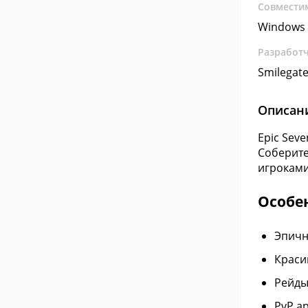
Совмести
Windows 
Разработ
Smilegat
Описан
Epic Sev
Соберите
игроками
Особе
Эпичн
Краси
Рейды
PvP а