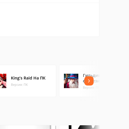
Гильдия Героев —
King’s Raid На ПК
фэнтези РПГ На ПК
Версия: ПК
Версия: ПК