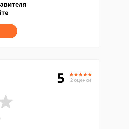
тавителя
йте
5
2 оценки
и