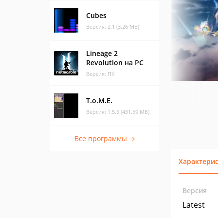
Cubes
Версия: 2.1 (3.26 МБ)
Lineage 2
Revolution на PC
Версия: ПК
T.o.M.E.
Версия: 1.5.5 (431.59 МБ)
Все программы →
Характери
Версия
Latest