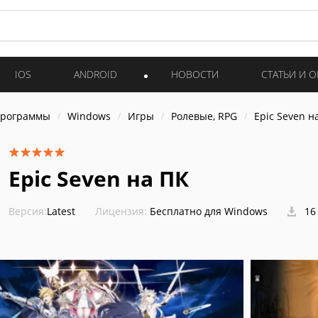
IOS
ANDROID
НОВОСТИ
СТАТЬИ И 
программы
Windows
Игры
Ролевые, RPG
Epic Seven н
Epic Seven на ПК
Версия:
Latest
Лицензия:
Бесплатно для Windows
16