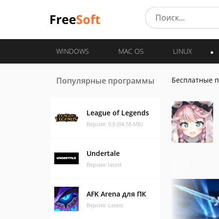
WINDOWS
MAC OS
LINUX
Популярные программы
Бесплатные 
League of Legends
Версия: 9.8 (94.58 МБ)
Undertale
Версия: latest
AFK Arena для ПК
Версия: Latest