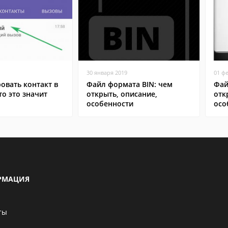
30 января 2019
01 ф
овать контакт в
Файл формата BIN: чем
Фай
то это значит
открыть, описание,
отк
особенности
осо
РМАЦИЯ
ты