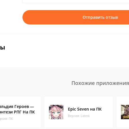
Отправить отзыв
вы
Похожие приложения
ильдия Героев —
Epic Seven на ПК
энтези РПГ На ПК
Версия: Latest
рсия: ПК