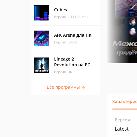
Cubes
Версия: 2.1 (3.26 МБ)
AFK Arena для ПК
Версия: Latest
Lineage 2
Revolution на PC
Версия: ПК
Все программы →
Характери
Версия
Latest