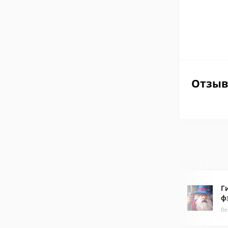
Отзы
Г
ф
Ве