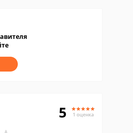
тавителя
йте
5
1 оценка