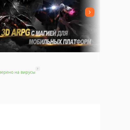
?
верено на вирусы