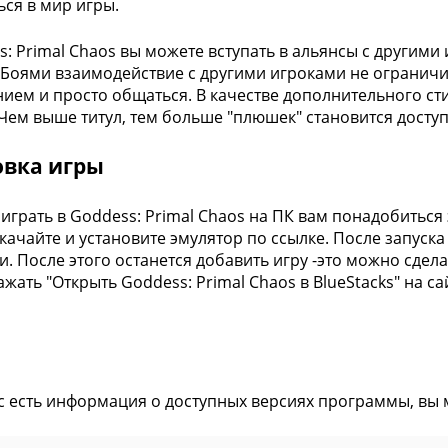
ься в мир игры.
s: Primal Chaos вы можете вступать в альянсы с другими и
). Боями взаимодействие с другими игроками не огранич
ием и просто общаться. В качестве дополнительного сти
 Чем выше титул, тем больше "плюшек" становится досту
овка игры
играть в Goddess: Primal Chaos на ПК вам понадобиться 
Скачайте и установите эмулятор по ссылке. После запус
и. После этого останется добавить игру -это можно сдел
ажать "Открыть Goddess: Primal Chaos в BlueStacks" на са
ас есть информация о доступных версиях программы, вы