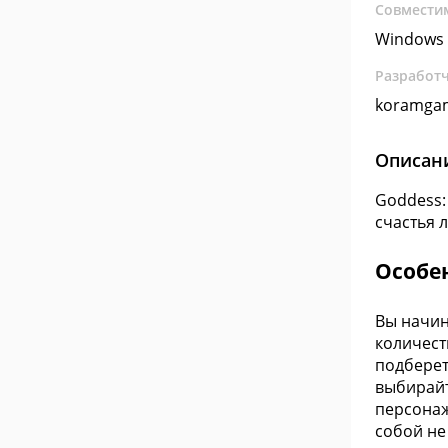
Совмести
Windows 
Разработ
koramga
Описан
Goddess:
счастья 
Особе
Вы начин
количест
подберет
выбирайт
персонаж
собой не