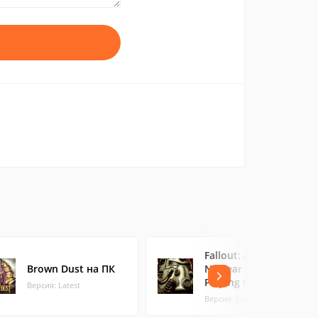
Fallout: A Post
Brown Dust на ПК
Nuclear Role
Playing Game
Версия: Latest
Версия: Latest