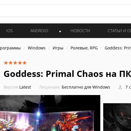
IOS
ANDROID
НОВОСТИ
СТАТЬИ И 
программы
Windows
Игры
Ролевые, RPG
Goddess: Pri
Goddess: Primal Chaos на П
Версия:
Latest
Лицензия:
Бесплатно для Windows
7 