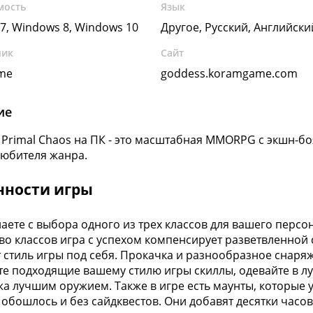
мость
Язык
7, Windows 8, Windows 10
Другое, Русский, Английски
чик
Сайт
me
goddess.koramgame.com
ие
 Primal Chaos на ПК - это масштабная MMORPG с экшн-боя
любителя жанра.
нности игры
аете с выбора одного из трех классов для вашего персо
во классов игра с успехом компенсирует разветвленной 
 стиль игры под себя. Прокачка и разнообразное снаряж
е подходящие вашему стилю игры скиллы, одевайте в л
а лучшим оружием. Также в игре есть маунты, которые
 обошлось и без сайдквестов. Они добавят десятки часо