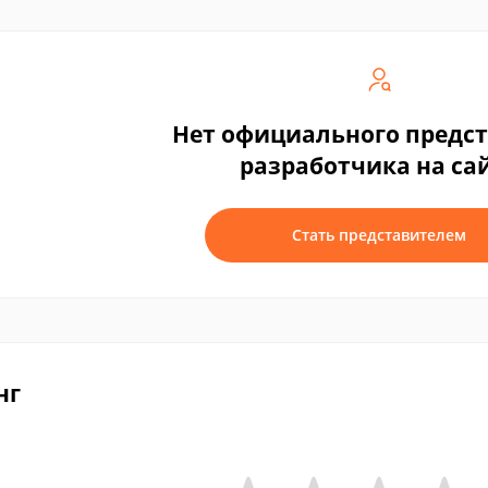
Нет официального предс
разработчика на са
Стать представителем
нг