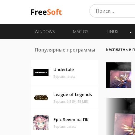
WINDOWS
MAC OS
LINUX
Популярные программы
Бесплатные 
Undertale
Версия: latest
League of Legends
Версия: 9.8 (94.58 МБ)
Epic Seven на ПК
Версия: Latest