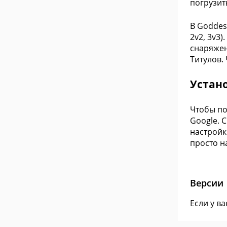
погрузит
В Goddes
2v2, 3v3
снаряжен
Титулов.
Устан
Чтобы по
Google. 
настройк
просто н
Версии
Если у в