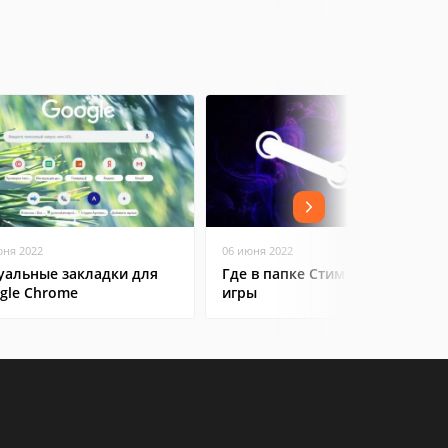
юня 2022
06 июня 2022
уальные закладки для
Где в папке Стим находятся
gle Chrome
игры