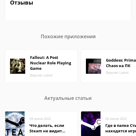
Отзывы
Похожие приложения
Fallout: A Post
Goddess: Prima
Nuclear Role Playing
Chaos на ПК
Game
Версия: Latest
Версия: Latest
Актуальные статьи
04 июня 2022
06 июня 2022
Что делать, если
Где в папке С
Steam не видит
находятся иг