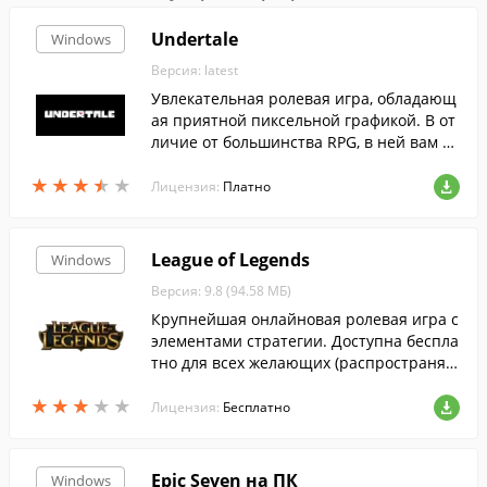
Undertale
Windows
Версия: latest
Увлекательная ролевая игра, обладающ
ая приятной пиксельной графикой. В от
личие от большинства RPG, в ней вам н
еобходимо делать выбор, убивать или щ
★
★
★
★
★
★
★
★
★
★
адить монстров, что будет иметь влияни
Лицензия:
Платно
е на концовку.
League of Legends
Windows
Версия: 9.8 (94.58 МБ)
Крупнейшая онлайновая ролевая игра с
элементами стратегии. Доступна беспла
тно для всех желающих (распространяе
тся как free-to-play).
★
★
★
★
★
★
★
★
★
★
Лицензия:
Бесплатно
Epic Seven на ПК
Windows