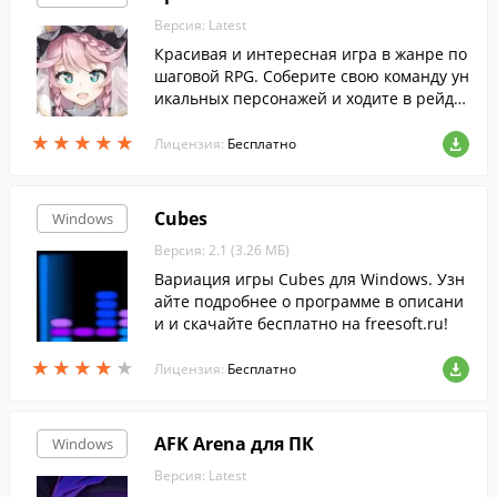
Версия: Latest
Красивая и интересная игра в жанре по
шаговой RPG. Соберите свою команду ун
икальных персонажей и ходите в рейды
на мощных монстров или сражайте в Pv
★
★
★
★
★
★
★
★
★
★
P режиме с другими игроками.
Лицензия:
Бесплатно
Cubes
Windows
Версия: 2.1 (3.26 МБ)
Вариация игры Cubes для Windows. Узн
айте подробнее о программе в описани
и и скачайте бесплатно на freesoft.ru!
★
★
★
★
★
★
★
★
★
★
Лицензия:
Бесплатно
AFK Arena для ПК
Windows
Версия: Latest