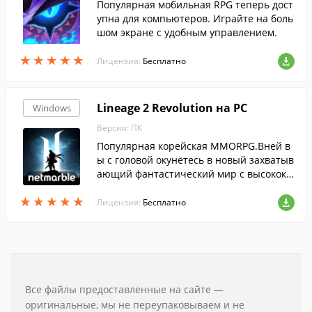
Популярная мобильная RPG теперь дост
упна для компьютеров. Играйте на боль
шом экране с удобным управлением.
★
★
★
★
★
★
★
★
★
★
Лицензия:
Бесплатно
Lineage 2 Revolution на PC
Windows
Версия: ПК
Популярная корейская MMORPG.Вней в
ы с головой окунётесь в новый захватыв
ающий фантастический мир с высокока
чественными визуальными эффектами,
★
★
★
★
★
★
★
★
★
★
созданными на движке Unreal Engine 4.
Лицензия:
Бесплатно
Все файлы предоставленные на сайте —
оригинальные, мы не переупаковываем и не