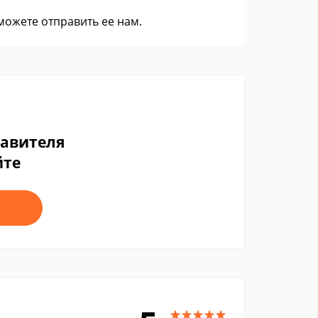
 можете
отправить ее нам
.
тавителя
йте