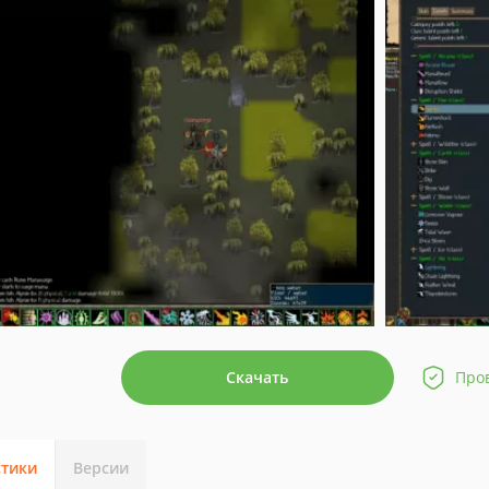
Скачать
Про
стики
Версии