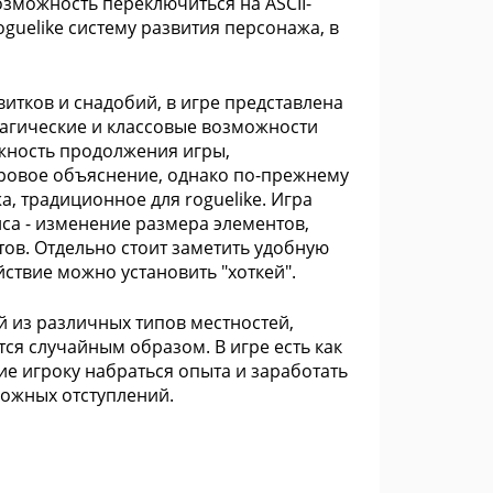
озможность переключиться на ASCII-
guelike систему развития персонажа, в
итков и снадобий, в игре представлена
магические и классовые возможности
ожность продолжения игры,
гровое объяснение, однако по-прежнему
, традиционное для roguelike. Игра
са - изменение размера элементов,
тов. Отдельно стоит заметить удобную
йствие можно установить "хоткей".
 из различных типов местностей,
тся случайным образом. В игре есть как
е игроку набраться опыта и заработать
можных отступлений.