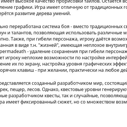
 имеет высокое качество прорисовки тайлов. Остаётся в
ление графики. Игра имеет отличную от традиционных ro
ерётся развитие дерева умений.
ьно переработана система боя - вместо традиционных св
рун и талантов, позволяющая использовать различные 
тно. Также, при гибели персонажа, игроку даётся возм
анная в виде т.н. "жизней", имеющая неплохое внутрии
 permadeath - удаление сохранения при гибели персонажа
ет игроку неплохие возможности по настройке интерфей
ние их по экрану, настройка уровня графических эффек
горячих клавиш - при желании, практически на любое де
редставляется созданный разработчиком мир, состоящий
 рек, пещер, лесов. Однако, квестовые уровни генерирую
ные разработчиком квесты, так и случайные, позволяющи
гра имеет фиксированный сюжет, но со множеством воз