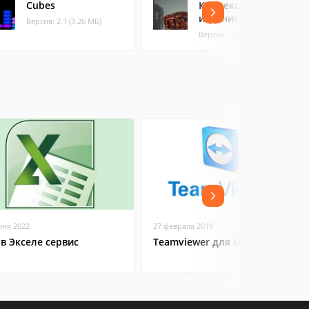
Cubes
Коллекционное
издание
Версия: 2.1 (3.26 МБ)
Версия: latest
юня 2022
27 февраля 2019
 в Экселе сервис
Teamviewer для Ubuntu