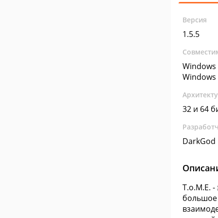
Версия
1.5.5
Совмести
Windows 
Windows 
Архитект
32 и 64 б
Разработ
DarkGod
Описан
T.o.M.E. 
большое 
взаимоде