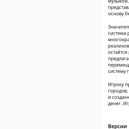
музыкой,
представ
основу б
Значител
система 
многокра
реализов
остаётся
предлага
перемеще
систему 
Игроку п
городов,
и создан
денег. И
Версии