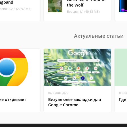
ngband
the Wolf
рсия: 4.2.4 (22.97 МБ)
Версия: 1.1 (40.13 МБ)
Актуальные статьи
04 июня 2022
03 и
не открывает
Визуальные закладки для
Где
Google Chrome