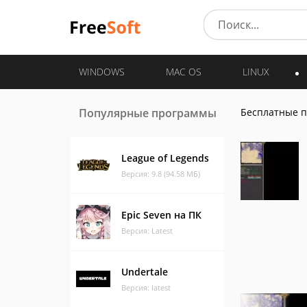
WINDOWS
MAC OS
LINUX
Популярные программы
Бесплатные 
League of Legends
Версия: 9.8 (94.58 МБ)
Epic Seven на ПК
Версия: Latest
Undertale
Версия: latest