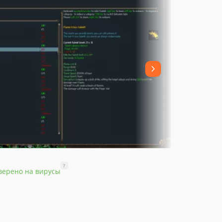
?
верено на вирусы