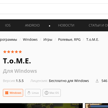
IOS
ANDROID
НОВОСТИ
СТАТЬИ И 
программы
Windows
Игры
Ролевые, RPG
T.o.M.E.
T.o.M.E.
Для Windows
Версия:
1.5.5
Лицензия:
Бесплатно для Windows
546
Windows
Linux
Mac OS