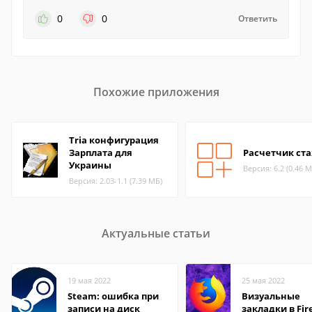
0
0
Ответить
Похожие приложения
Tria конфигурация
Зарплата для
Расчетчик ст
Украины
Версия: 6.2 (0.46 М
Версия: 2.03-1.1 (7.39 МБ)
Актуальные статьи
19 мая 2022
25 мая 2022
Steam: ошибка при
Визуальные
записи на диск
закладки в Fir