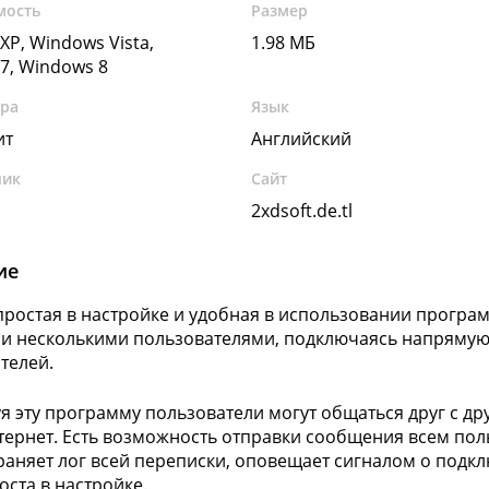
мость
Размер
XP, Windows Vista,
1.98 МБ
7, Windows 8
ура
Язык
ит
Английский
чик
Сайт
2xdsoft.de.tl
ие
- простая в настройке и удобная в использовании програ
и несколькими пользователями, подключаясь напрямую 
телей.
я эту программу пользователи могут общаться друг с дру
тернет. Есть возможность отправки сообщения всем пол
аняет лог всей переписки, оповещает сигналом о подк
оста в настройке.