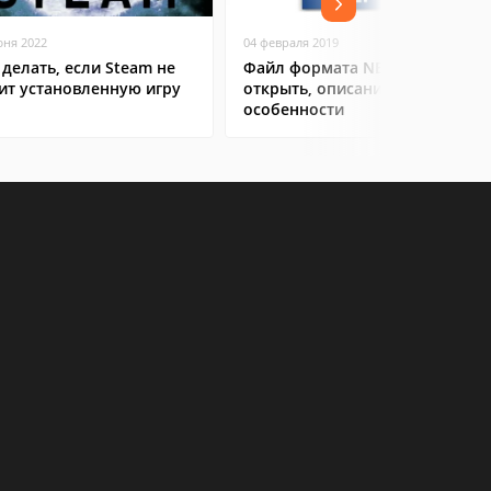
юня 2022
04 февраля 2019
 делать, если Steam не
Файл формата NEF: чем
ит установленную игру
открыть, описание,
особенности