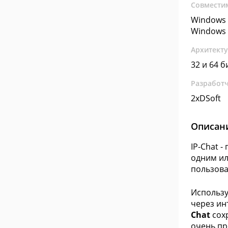
Совмести
Windows 
Windows 
Архитект
32 и 64 б
Разработ
2xDSoft
Описан
IP-Chat 
одним ил
пользова
Использу
через ин
Chat
сохр
очень пр