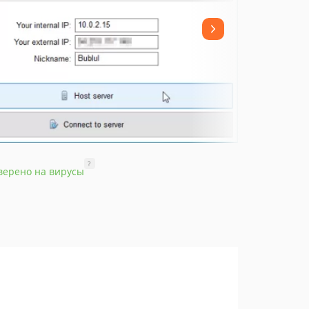
?
верено на вирусы