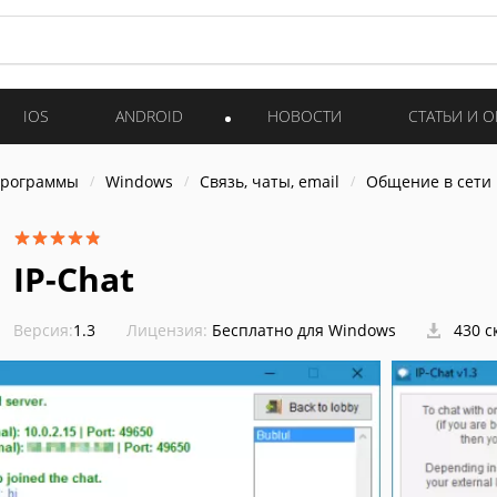
IOS
ANDROID
НОВОСТИ
СТАТЬИ И 
программы
Windows
Связь, чаты, email
Общение в сети
IP-Chat
Версия:
1.3
Лицензия:
Бесплатно для Windows
430 с