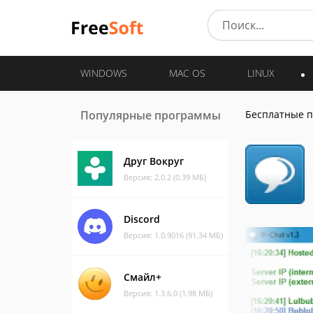
WINDOWS
MAC OS
LINUX
Популярные программы
Бесплатные 
Друг Вокруг
Версия: 2.0.2 (0.39 МБ)
Discord
Версия: 1.0.9016 (91.34 МБ)
Смайл+
Версия: 1.3.6.0 (1.98 МБ)