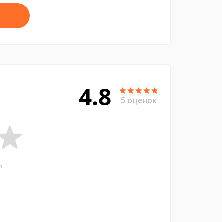
4.8
5 оценок
и