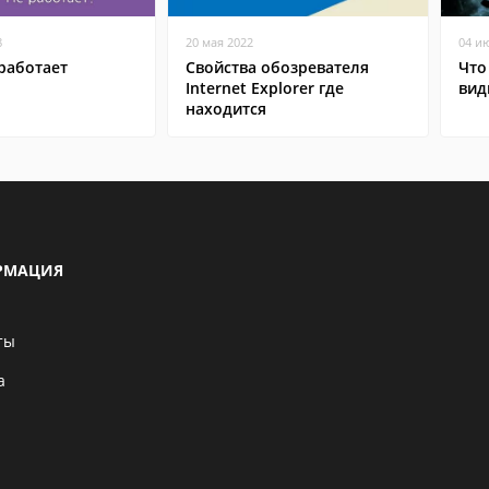
8
20 мая 2022
04 и
работает
Свойства обозревателя
Что
Internet Explorer где
вид
находится
РМАЦИЯ
ты
а