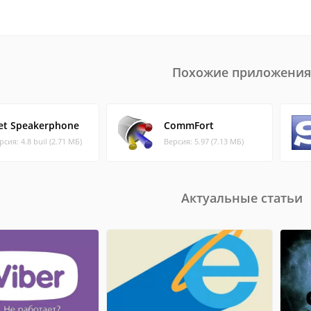
Похожие приложения
et Speakerphone
CommFort
рсия: 4.8 buil (2.71 МБ)
Версия: 5.97 (7.13 МБ)
Актуальные статьи