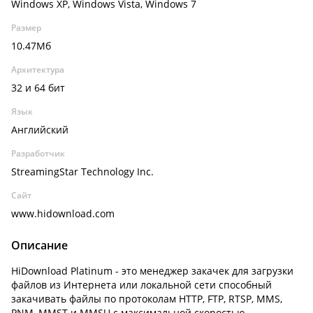
Windows XP, Windows Vista, Windows 7
Размер
10.47Мб
Архитектура
32 и 64 бит
Язык
Английский
Разработчик
StreamingStar Technology Inc.
Сайт
www.hidownload.com
Описание
HiDownload Platinum - это менеджер закачек для загрузки
файлов из Интернета или локальной сети способный
закачивать файлы по протоколам HTTP, FTP, RTSP, MMS,
PNM, MMST и MMSU с максимальной скоростью.