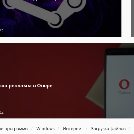
22
вка рекламы в Опере
22
ые программы
Windows
Интернет
Загрузка файлов