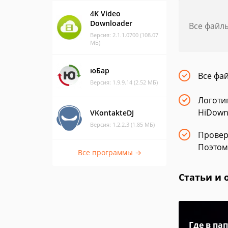
4K Video
Downloader
Все файл
Версия: 2.1.1.0700 (108.07
МБ)
юБар
Все фа
Версия: 1.9.9.14 (2.52 МБ)
Логоти
HiDownl
VKontakteDJ
Версия: 1.2.2.3 (1.85 МБ)
Провер
Поэтом
Все программы →
Статьи и 
Где в па