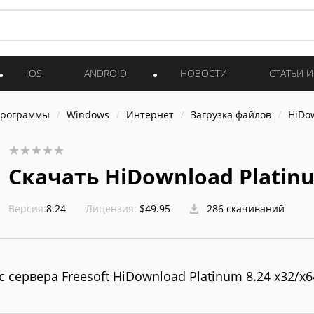
IOS
ANDROID
НОВОСТИ
СТАТЬИ 
программы
Windows
Интернет
Загрузка файлов
HiDo
Скачать HiDownload Platinu
Версия:
8.24
Лицензия:
$49.95
286 скачиваний
с сервера Freesoft HiDownload Platinum 8.24 x32/x6