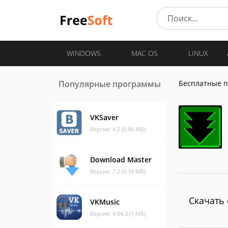
WINDOWS
MAC OS
LINUX
Популярные программы
Бесплатные 
VKSaver
Версия: 4.2 (0.86 МБ)
Download Master
Версия: 7.2 (9.18 МБ)
Скачать 
VKMusic
Версия: 4.84.3 (1 МБ)