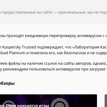
ы предоставленные на сайте — оригинальные, мы не пе
йлы проходят ежедневную перепроверку антивирусом с 
п Kaspersky Trusted подтверждает, что «Лаборатория К
oad Platinum и пометила его, как безопасное и не соде
яем файлы на наличие ссылок на сайты авторов, однако,
у рекомендуем пользоваться антивирусом при загрузке 
обзоры
пке Стим находятся игры