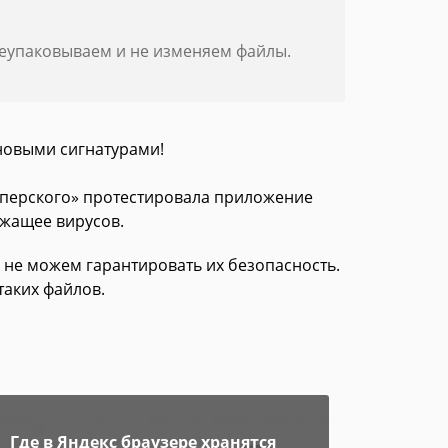
реупаковываем и не изменяем файлы.
новыми сигнатурами!
асперского» протестировала приложение
ржащее вирусов.
 не можем гарантировать их безопасность.
таких файлов.
Где в Яндекс браузере хранятся