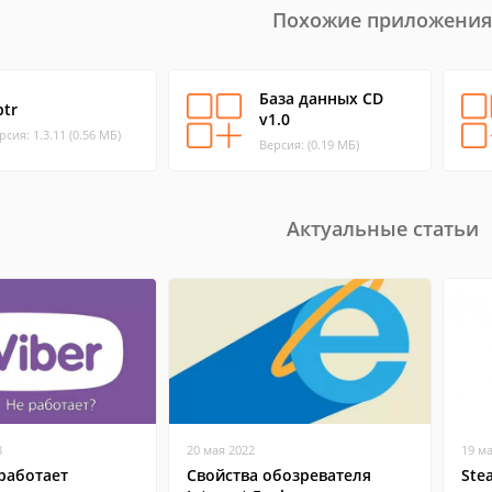
Похожие приложения
База данных CD
ptr
v1.0
рсия: 1.3.11 (0.56 МБ)
Версия: (0.19 МБ)
Актуальные статьи
8
20 мая 2022
19 м
работает
Свойства обозревателя
Ste