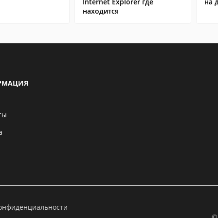
Internet Explorer где
на 
находится
РМАЦИЯ
ты
а
конфиденциальности
©