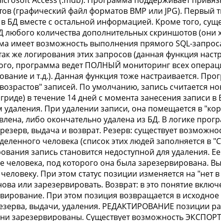
icrosoft Access (.mdb). Программа поддерживает привязк
ов (графический файл форматов BMP или JPG). Первый т
 в БД вместе с остальной информацией. Кроме того, сущ
Д любого количества дополнительных скриншотов (они х
а имеет возможность выполнения прямого SQL-запроса 
а так же логирования этих запросов (данная функция нас
ого, программа ведет ПОЛНЫЙ мониторинг всех операци
ование и т.д.). Данная функция тоже настраивается. Пр
 возрастов" записей. По умолчанию, запись считается н
 гриде) в течение 14 дней с момента занесения записи в
 удаления. При удалении записи, она помещается в "кор
влена, либо окончательно удалена из БД. В логике про
 резерв, выдача и возврат. Резерв: существует возмож
деленного человека (список этих людей заполняется в "
ования запись становится недоступной для удаления. Е
же человека, под которого она была зарезервирована. В
человеку. При этом статус позиции изменяется на "нет в
нова или зарезервировать. Возврат: в это понятие включ
вирование. При этом позиция возвращается в исходное 
езерва, выдачи, удаления. РЕДАКТИРОВАНИЕ позиции ра
они зарезервированы. Существует возможность ЭКСПОРТА