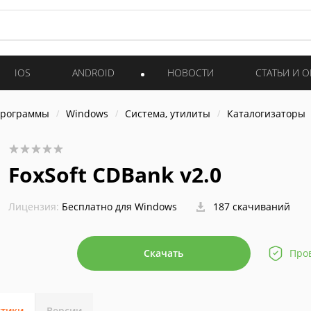
IOS
ANDROID
НОВОСТИ
СТАТЬИ И 
программы
Windows
Система, утилиты
Каталогизаторы
FoxSoft CDBank v2.0
Лицензия:
Бесплатно для Windows
187 скачиваний
Скачать
Про
стики
Версии