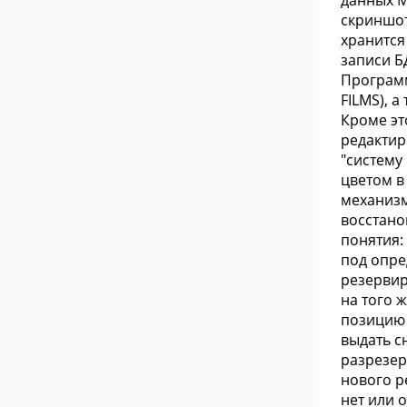
данных M
скриншот
хранится
записи Б
Программ
FILMS), 
Кроме эт
редактир
"систему
цветом в
механизм
восстано
понятия:
под опре
резервир
на того 
позицию 
выдать с
разрезер
нового р
нет или 