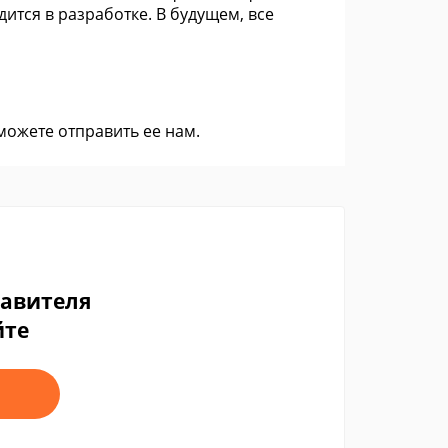
ится в разработке. В будущем, все
 можете
отправить ее нам
.
тавителя
йте