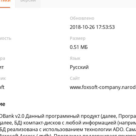
Обновлено
2018-10-26 17:53:53
мость
Размер
0.51 МБ
ура
Язык
ит
Русский
чик
Сайт
ft
www.foxsoft-company.narod
ие
CDBank v2.0 Данный программный продукт (далее, Прогр
далее, БД) компакт-дисков с любой информацией (наприме
 БД реализована с использованием технологии ADO. Сам