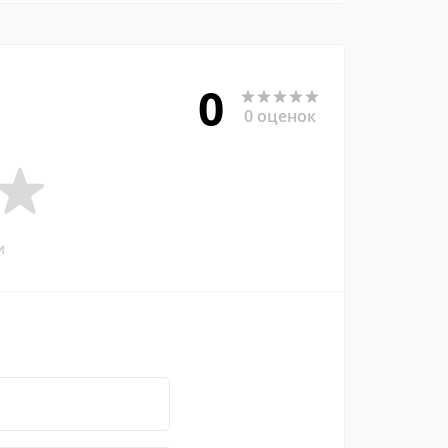
0
0 оценок
и