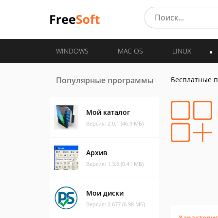
WINDOWS
MAC OS
LINUX
Популярные программы
Бесплатные 
Мой каталог
Версия: 2.0.1 (46.9 МБ)
Архив
Версия: 1.3.6 (0.41 МБ)
Мои диски
Версия: 2.677 (6.98 МБ)
Характери