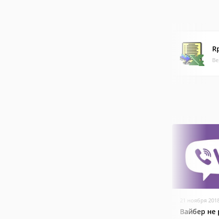
R
Ве
21 ноября 201
Вайбер не 