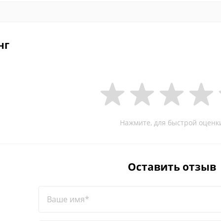
нг
Нажмите, для быстрой оценк
Оставить отзыв
Ваше имя*