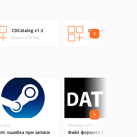
CDCatalog v1.3
DiscBase v1.3
Версия: (0.35 МБ)
Версия: (4.47 МБ)
ая 2022
30 января 2019
am: ошибка при записи
Файл формата DAT: чем