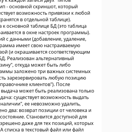
у к каждой записи двух "типов"
ип - основной скриншот, который
ествует возможность привязки к любой
ранятся в отдельной таблице).
к основной таблице БД (это таблица
траивается в окне настроек программы).
й с данными (добавление, удаление,
ограмма имеет свою настраиваемую
овой (и окрашивается соответствующим
 БД. Реализован альтернативный
зину", откуда может быть либо
граммы заложено три важных системных
ность зарезервировать любую позицию
Справочнике клиентов"). После
е выдача может быть реализована только
ыдача: существует возможность выдать
 наличии", ее невозможно удалить,
ено два: возврат позиции от человека и
состояние. Становится доступной для
зрешено даже для тех позиций, которых
 списка в текстовый файл или файл