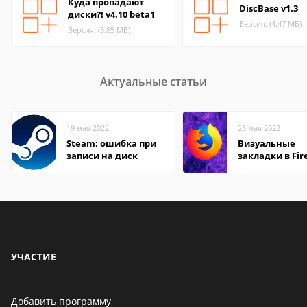
Куда пропадают
DiscBase v1.3
диски?! v4.10 beta1
Версия: (4.47 МБ)
Версия: (3.85 МБ)
Актуальные статьи
19 мая 2022
25 мая 2022
Steam: ошибка при
Визуальные
записи на диск
закладки в Fir
Mozilla
УЧАСТИЕ
Добавить программу