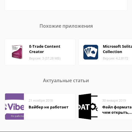
Похожие приложения
E-Trade Content
Microsoft Solit
Creator
Collection
Версия: 3 (37.28 МБ)
Версия: 4.2.8172
Актуальные статьи
21 ноября 2018
30 января 2019
Вайбер не работает
Файл формата
чем открыть,
описание,
особенности