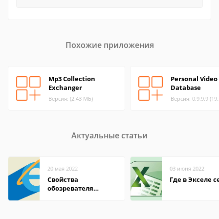
Похожие приложения
Mp3 Collection
Personal Video
Exchanger
Database
Версия: (2.43 МБ)
Версия: 0.9.9.9 (19
Актуальные статьи
20 мая 2022
03 июня 2022
Свойства
Где в Экселе с
обозревателя
Internet Explorer где
находится