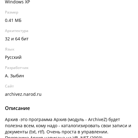
Windows XP
Размер
0.41 МБ
Архитектура
32 и 64 бит
Язык
Русский
Разработчик
А. Зыбин
Сайт
archivez.narod.ru
Описание
Архив -это программа Архив (модуль - ArchiveZ) будет
полезна всем, кому надо - каталогизировать свои записи и
документы (txt, rtf). Очень проста в управлении.
Программа Aрхив написана на VB .NET (2003).