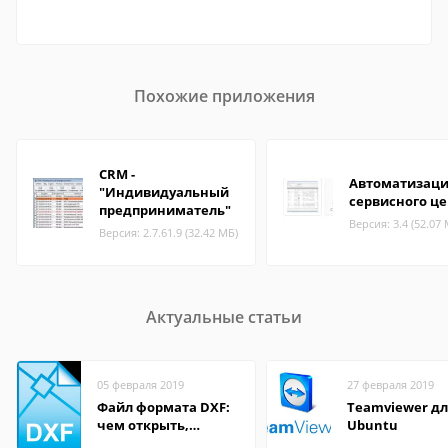
Похожие приложения
CRM -
Автоматизац
"Индивидуальный
сервисного ц
предприниматель"
Версия: 3.4 (52.07
Версия: 2.7.61.9 (32.42 МБ)
Актуальные статьи
05 февраля 2019
27 февраля 2019
Файл формата DXF:
Teamviewer д
чем открыть,
Ubuntu
описание,