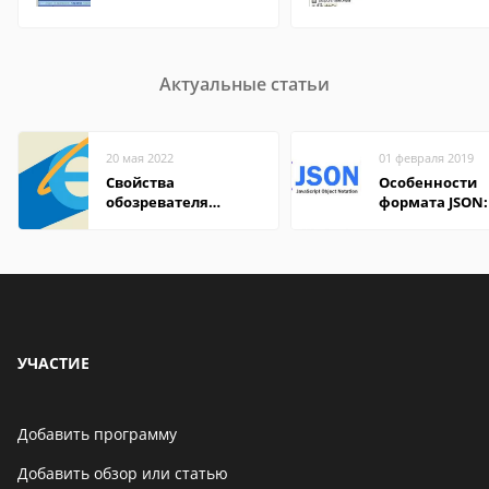
Актуальные статьи
20 мая 2022
01 февраля 2019
Свойства
Особенности
обозревателя
формата JSON:
Internet Explorer где
удобно открыт
находится
компьютере и
онлайн
УЧАСТИЕ
Добавить программу
Добавить обзор или статью