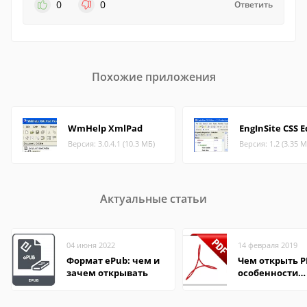
0
0
Ответить
Похожие приложения
WmHelp XmlPad
EngInSite CSS E
Версия: 3.0.4.1 (10.3 МБ)
Версия: 1.2 (3.35 М
Актуальные статьи
04 июня 2022
14 февраля 2019
Формат ePub: чем и
Чем открыть P
зачем открывать
особенности
формата