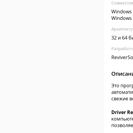
Совмести
Windows 
Windows 
Архитект
32 и 64 б
Разработ
ReviverSo
Описан
Это прог
автомати
свежие в
Driver Re
компьюте
позволяе