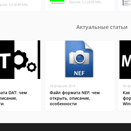
Версия: 5.2 (4.09 МБ)
рсия: 5.0 (0.89 МБ)
Актуальные статьи
04 февраля 2019
06 ф
ата DAT: чем
Файл формата NEF: чем
Как
писание,
открыть, описание,
фор
ти
особенности
Win