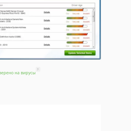
?
верено на вирусы