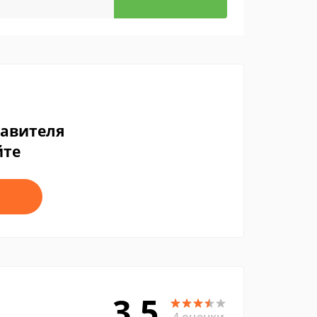
тавителя
йте
3.5