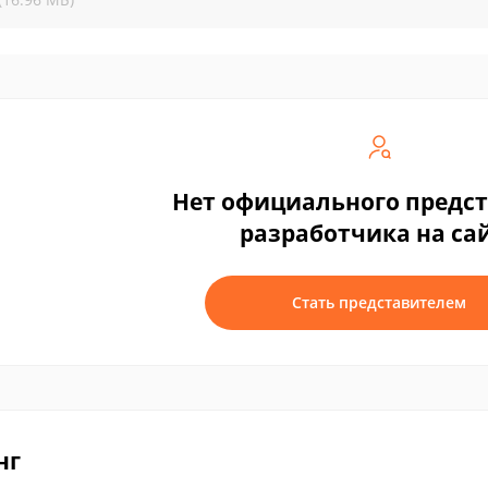
Нет официального предс
разработчика на са
Стать представителем
нг