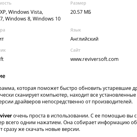
мость
Размер
XP, Windows Vista,
20.57 МБ
7, Windows 8, Windows 10
ура
Язык
ит
Английский
чик
Сайт
ft
www.reviversoft.com
ие
рамма, которая поможет быстро обновить устаревшие д
чески сканирует компьютер, находит все установленные 
ерсии драйверов непосредственно от производителей.
viver
очень проста в использовании. С ее помощью вы 
р всего одним нажатием. Она собирает информацию обо
т сразу же скачать новые версии.