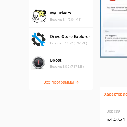
My Drivers
Версия: 5.1 (2.04 МБ)
DriverStore Explorer
Версия: 0.11.72 (0.92 МБ)
Boost
Версия: 1.0.2 (7.37 МБ)
Все программы →
Характери
Версия
5.40.0.24