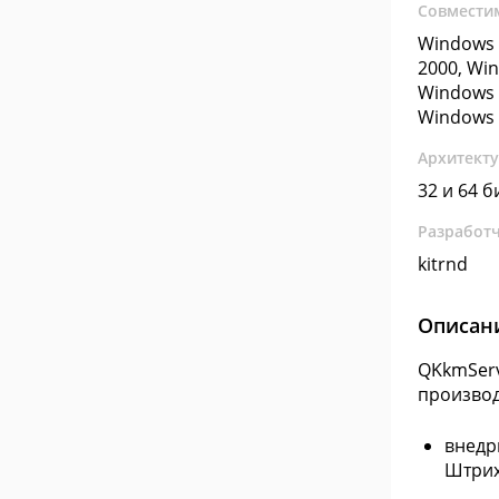
Совмести
Windows 
2000, Wi
Windows 
Windows 
Архитект
32 и 64 б
Разработ
kitrnd
Описан
QKkmServ
производ
внедр
Штрих