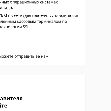
ичных операционных системах
т.п.));
ККМ по сети (для платежных терминалов
даленным кассовым терминалом по
ехнологии SSL.
 можете
отправить ее нам
.
тавителя
йте