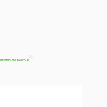
?
верено на вирусы