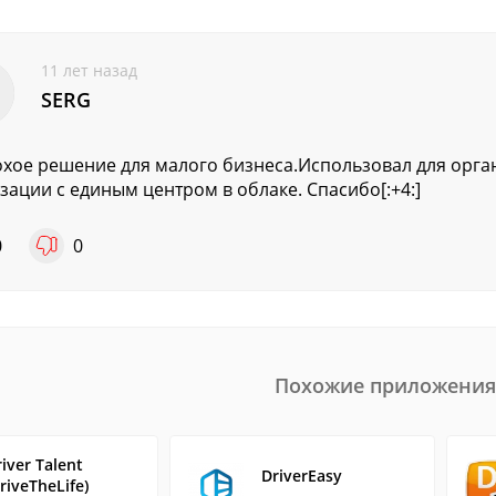
11 лет назад
SERG
хое решение для малого бизнеса.Использовал для орга
зации с единым центром в облаке. Спасибо[:+4:]
0
0
Похожие приложения
iver Talent
DriverEasy
riveTheLife)