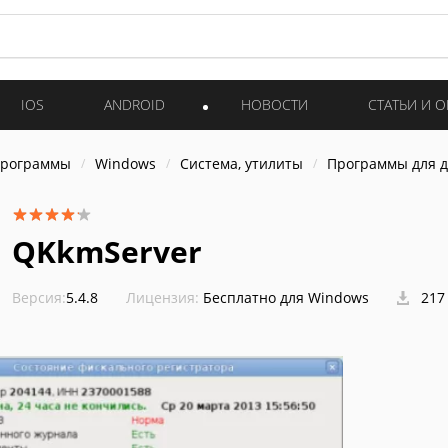
IOS
ANDROID
НОВОСТИ
СТАТЬИ И 
программы
Windows
Система, утилиты
Программы для 
QKkmServer
Версия:
5.4.8
Лицензия:
Бесплатно для Windows
217