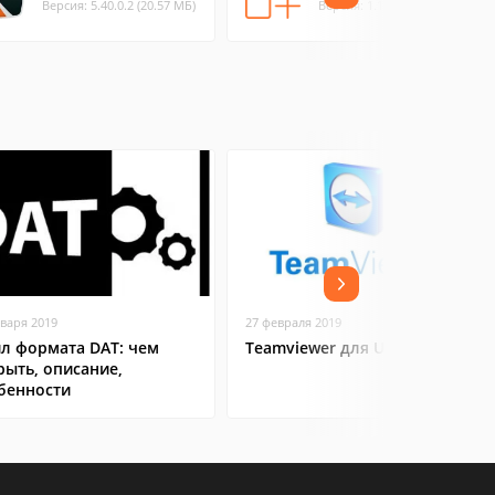
Версия: 5.40.0.2 (20.57 МБ)
Версия: 1.1 (10.28 МБ)
нваря 2019
27 февраля 2019
л формата DAT: чем
Teamviewer для Ubuntu
рыть, описание,
бенности