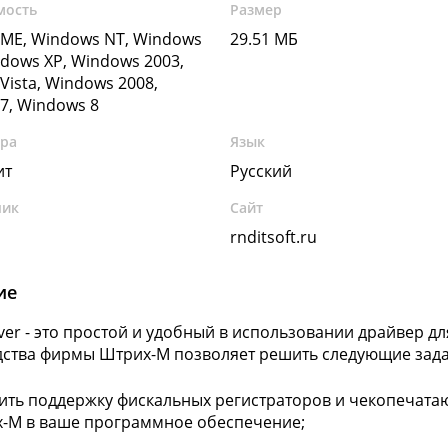
мость
Размер
ME, Windows NT, Windows
29.51 МБ
ndows XP, Windows 2003,
Vista, Windows 2008,
7, Windows 8
ура
Язык
ит
Русский
чик
Сайт
rnditsoft.ru
ие
er - это простой и удобный в использовании драйвер д
ства фирмы Штрих-М позволяет решить следующие зад
ить поддержку фискальных регистраторов и чекопечат
-М в ваше программное обеспечение;