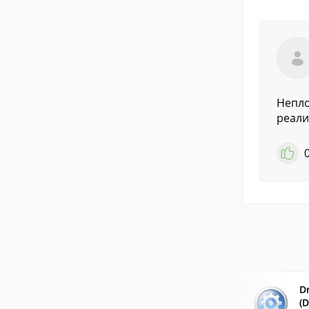
Непло
реали
Dr
(D