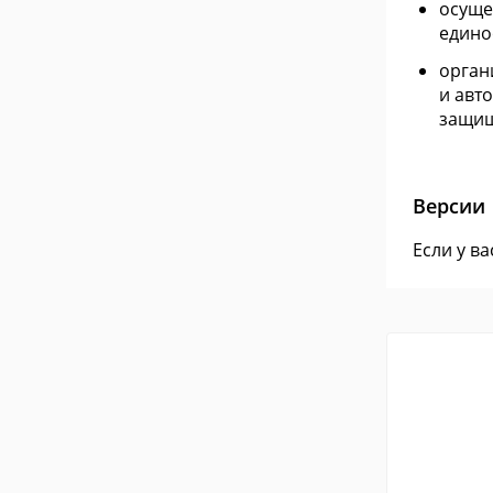
осуще
едино
орган
и авт
защищ
Версии
Если у в