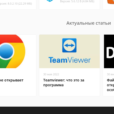
Версия: 5.6.12 B (4.84 МБ)
рсия: 8.0.2.10 (22.29 МБ)
Актуальные статьи
30 мая 2022
30 я
не открывает
Teamviewer: что это за
Фай
программа
отк
осо