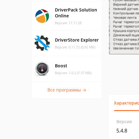
DriverPack Solution
Online
Версия: 17.11.28
DriverStore Explorer
Версия: 0.11.72 (0.92 МБ)
Boost
Версия: 1.0.2 (7.37 МБ)
Все программы →
Характери
Версия
5.4.8