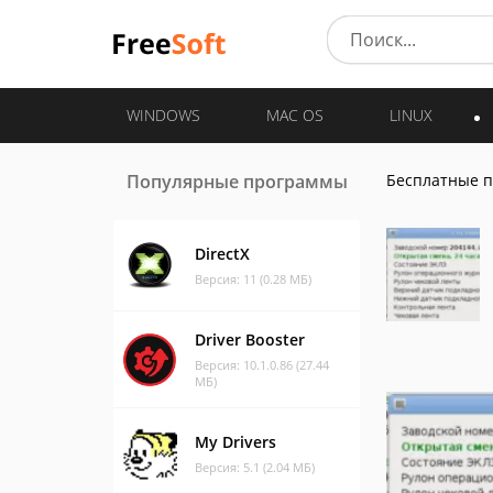
WINDOWS
MAC OS
LINUX
Популярные программы
Бесплатные 
DirectX
Версия: 11 (0.28 МБ)
Driver Booster
Версия: 10.1.0.86 (27.44
МБ)
My Drivers
Версия: 5.1 (2.04 МБ)