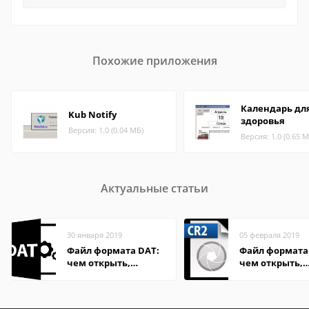
Похожие приложения
Календарь дл
Kub Notify
здоровья
Версия: 1.0 (0.04 МБ)
Версия: 1.0 (0.65 М
Актуальные статьи
30 января 2019
05 февраля 2019
Файл формата DAT:
Файл формата 
чем открыть,
чем открыть,
описание,
описание,
особенности
особенности