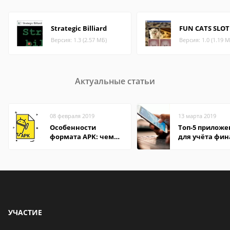
Strategic Billiard
FUN CATS SLOT
Версия: 1.3 (2.57 МБ)
Версия: 1.0 (1.19 М
Актуальные статьи
08 февраля 2019
13 марта 2019
Особенности
Топ-5 прилож
формата APK: чем
для учёта фин
открыть файл на
на Android
компьютере и
Андроид-смартфоне
УЧАСТИЕ