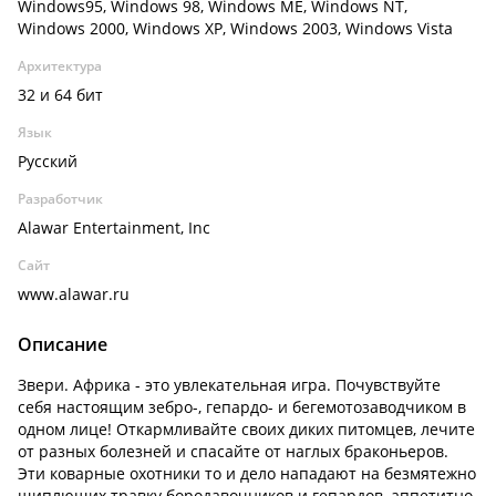
Windows95, Windows 98, Windows ME, Windows NT,
Windows 2000, Windows XP, Windows 2003, Windows Vista
Архитектура
32 и 64 бит
Язык
Русский
Разработчик
Alawar Entertainment, Inc
Сайт
www.alawar.ru
Описание
Звери. Африка - это увлекательная игра. Почувствуйте
себя настоящим зебро-, гепардо- и бегемотозаводчиком в
одном лице! Откармливайте своих диких питомцев, лечите
от разных болезней и спасайте от наглых браконьеров.
Эти коварные охотники то и дело нападают на безмятежно
щиплющих травку бородавочников и гепардов, аппетитно