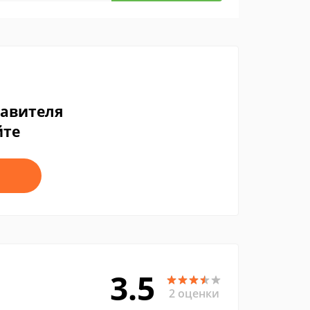
тавителя
йте
3.5
2 оценки