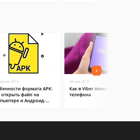
евраля 2019
29 мая 2019
бенности формата APK:
Как в Viber поменять номер
 открыть файл на
телефона
пьютере и Андроид-
ртфоне