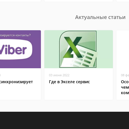
Актуальные статьи
8
03 июня 2022
08 ф
 синхронизирует
Где в Экселе сервис
Осо
чем
ком
сма