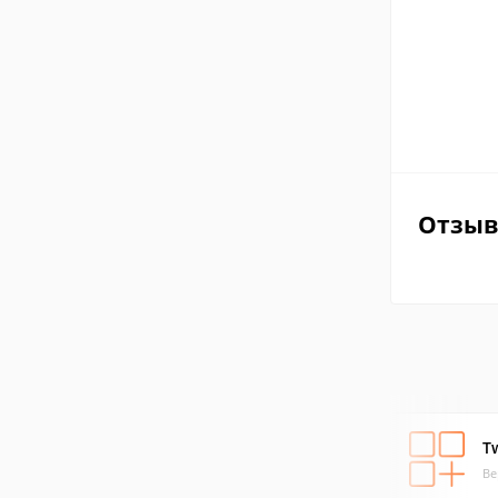
Отзы
Tw
Ве