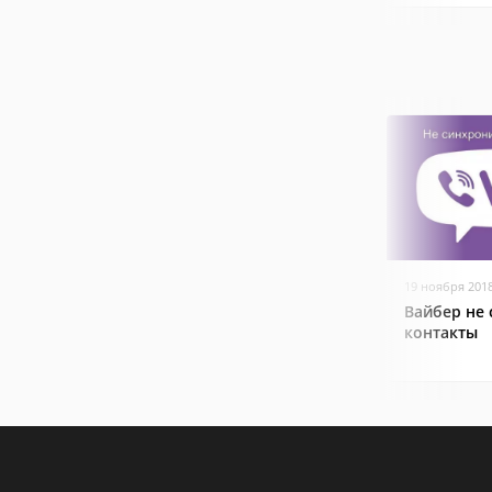
19 ноября 201
Вайбер не
контакты