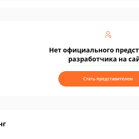
Нет официального предс
разработчика на са
Стать представителем
нг