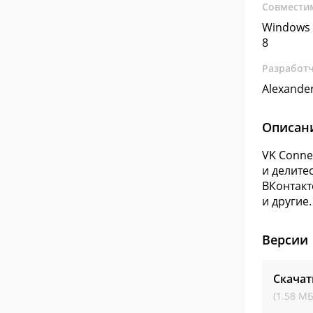
Совмести
Windows 
8
Разработ
Alexande
Описан
VK Conne
и делите
ВКонтакт
и другие.
Версии
Скачат
(1.58 МБ