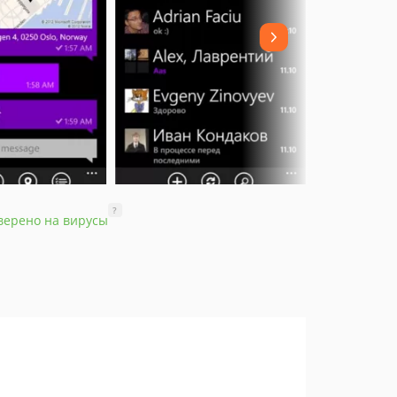
?
верено на вирусы