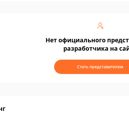
Нет официального предс
разработчика на са
Стать представителем
нг