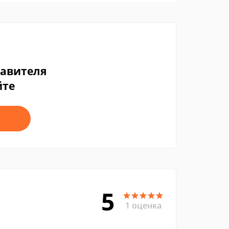
тавителя
йте
5
1 оценка