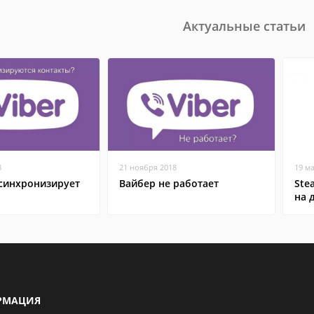
Актуальные статьи
8
21 ноября 2018
19 м
 синхронизирует
Вайбер не работает
Ste
на 
РМАЦИЯ