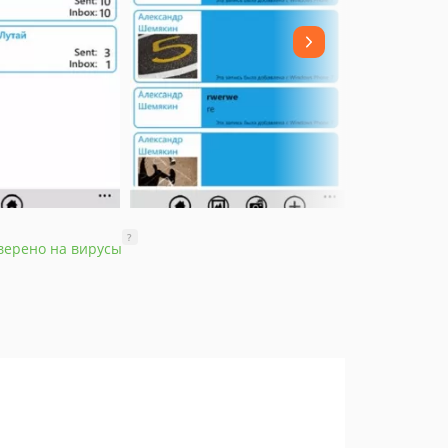
?
верено на вирусы