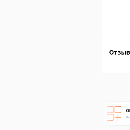
Отзы
OK
Ве