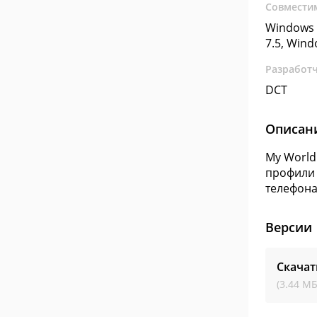
Совмести
Windows 
7.5, Win
Разработ
DCT
Описан
My World
профили 
телефона
Версии
Скачат
(3.44 МБ