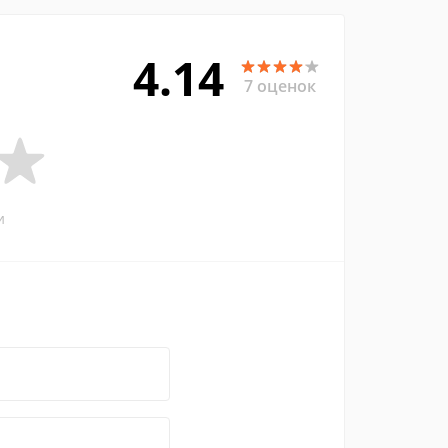
4.14
7 оценок
и