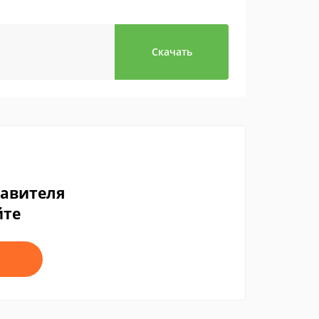
Скачать
тавителя
йте