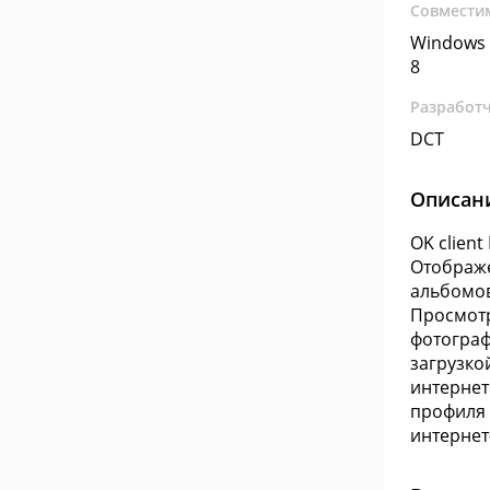
Совмести
Windows 
8
Разработ
DCT
Описан
OK clien
Отображе
альбомов
Просмотр
фотограф
загрузкой
интернет
профиля 
интернет