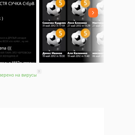
?
верено на вирусы