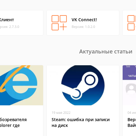
Клиент
VK Connect!
рсия: 2.7.3.0
Версия: 1.0.2.0
Актуальные статьи
19 мая 2022
04 и
бозревателя
Steam: ошибка при записи
Вер
plorer где
на диск
Вай