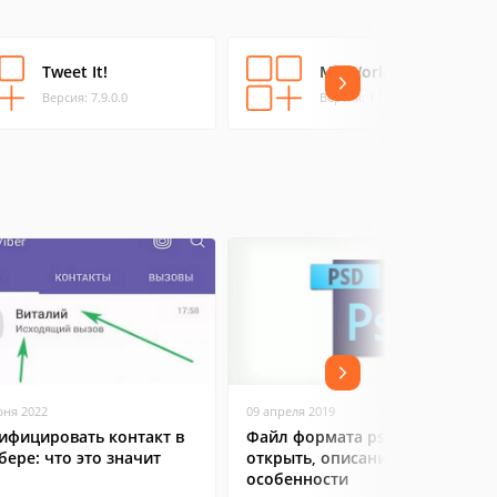
Tweet It!
My World Manager
Версия: 7.9.0.0
Версия: 1.0.0.0
юня 2022
09 апреля 2019
ифицировать контакт в
Файл формата psd: чем
бере: что это значит
открыть, описание,
особенности