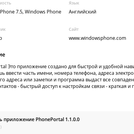
мость
Язык
Phone 7.5, Windows Phone
Английский
чик
Сайт
p
www.windowsphone.com
ие
tal Это приложение создано для быстрой и удобной нави
шь ввести часть имени, номера телефона, адреса электр
о адреса или заметки и программа выдаст все совпадени
нтактов - быстрый доступ к настройкам связи - краткая 
ь приложение PhonePortal
1.1.0.0
)