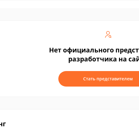
Нет официального предс
разработчика на са
Стать представителем
нг