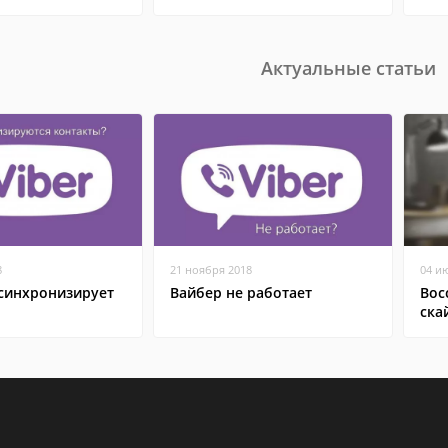
Актуальные статьи
8
21 ноября 2018
04 и
 синхронизирует
Вайбер не работает
Вос
ска