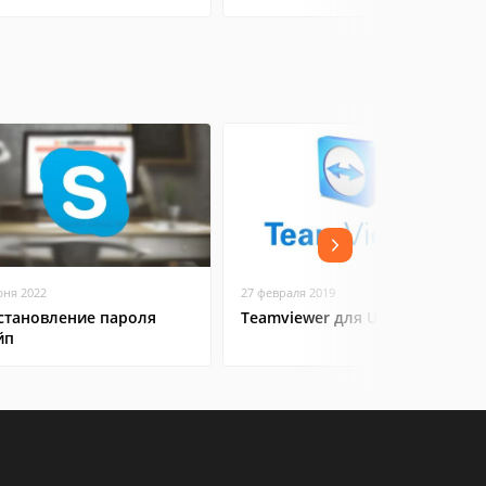
юня 2022
27 февраля 2019
становление пароля
Teamviewer для Ubuntu
йп