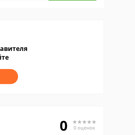
тавителя
йте
0
0 оценок