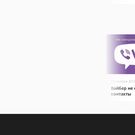
19 ноября 201
Вайбер не
контакты