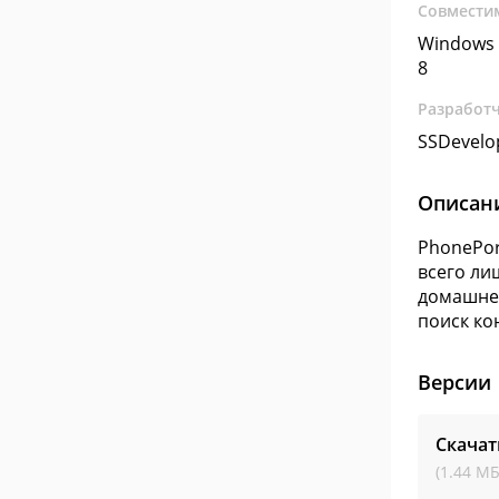
Совмести
Windows 
8
Разработ
SSDevelo
Описан
PhonePor
всего ли
домашнег
поиск ко
Версии
Скачат
(1.44 МБ