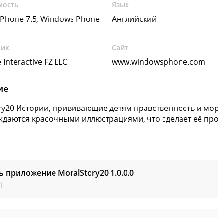
мость
Язык
Phone 7.5, Windows Phone
Английский
чик
Сайт
 Interactive FZ LLC
www.windowsphone.com
ие
ry20 Истории, прививающие детям нравственность и мора
даются красочными иллюстрациями, что сделает её пр
ь приложение MoralStory20
1.0.0.0
)