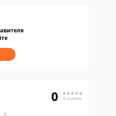
тавителя
йте
0
0 оценок