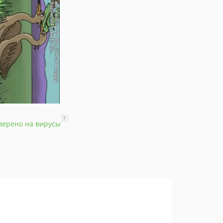
?
верено на вирусы