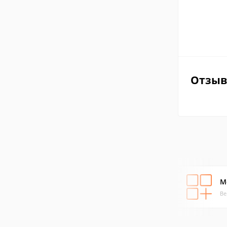
Отзы
M
Ве