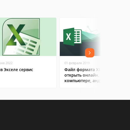
юня 2022
01 февраля 2019
 в Экселе сервис
Файл формата XLS: чем
открыть онлайн, на
компьютере, андроиде