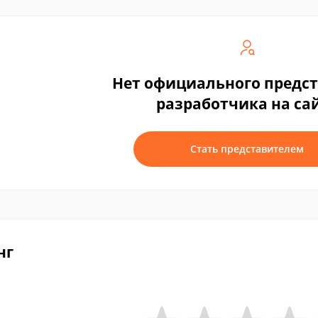
Нет официального предс
разработчика на са
Стать представителем
нг