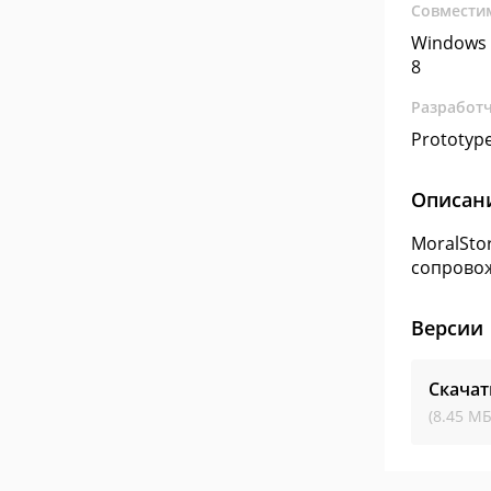
Совмести
Windows 
8
Разработ
Prototype
Описан
MoralSto
сопровож
Версии
Скачат
(8.45 МБ