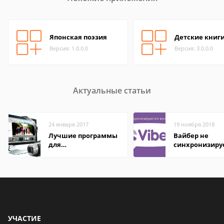
Японская поэзия
Детские книг
Версия: 1.0.0.0
Версия: 3.0.0.0
Актуальные статьи
24 января 2017
19 ноября 2018
Лучшие программы
Вайбер не
для
синхронизиру
редактирования
контакты
видео: подробные
обзоры
УЧАСТИЕ