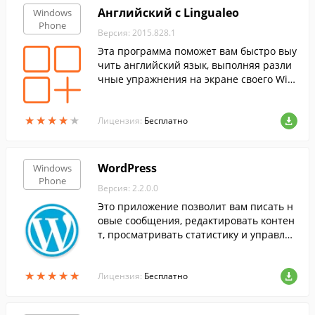
Английский с Lingualeo
Windows
Phone
Версия: 2015.828.1
Эта программа поможет вам быстро выу
чить английский язык, выполняя разли
чные упражнения на экране своего Win
dows Phone. Здесь вы найдете огромное
количество учебных материалов и обуч
★
★
★
★
★
★
★
★
★
★
ающих заданий, которые помогут вам б
Лицензия:
Бесплатно
ыстро выучить язык.
WordPress
Windows
Phone
Версия: 2.2.0.0
Это приложение позволит вам писать н
овые сообщения, редактировать контен
т, просматривать статистику и управлят
ь комментариями для Вашего сайта на
WordPress.
★
★
★
★
★
★
★
★
★
★
Лицензия:
Бесплатно