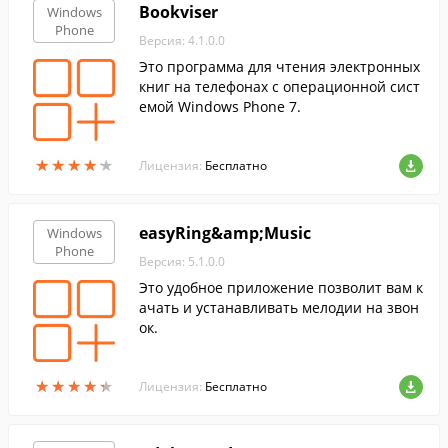
Bookviser
Windows
Phone
Версия: 4.1.0.0
Это программа для чтения электронных
книг на телефонах с операционной сист
емой Windows Phone 7.
★
★
★
★
★
★
★
★
★
★
Лицензия:
Бесплатно
easyRing&amp;Music
Windows
Phone
Версия: 5.1.0.0
Это удобное приложение позволит вам к
ачать и устанавливать мелодии на звон
ок.
★
★
★
★
★
★
★
★
★
★
Лицензия:
Бесплатно