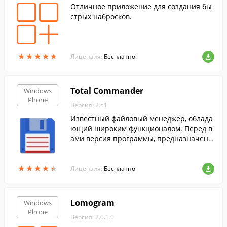
Отличное приложение для создания бы
стрых набросков.
★
★
★
★
★
★
★
★
★
★
Лицензия:
Бесплатно
Total Commander
Windows
Phone
Версия: 2.51
Известный файловый менеджер, облада
ющий широким функционалом. Перед в
ами версия программы, предназначенн
ая для устройств на Windows Phone.
★
★
★
★
★
★
★
★
★
★
Лицензия:
Бесплатно
Lomogram
Windows
Phone
Версия: 2.0.1.0