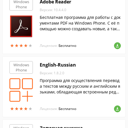
Adobe Reader
Windows
Phone
Версия: 10.4.4.0
Бесплатная программа для работы с док
ументами PDF на Windows Phone. С её п
омощью можно создавать новые, а такж
е просматривать и редактировать уже с
уществующие документы.
★
★
★
★
★
★
★
★
★
★
Лицензия:
Бесплатно
English-Russian
Windows
Phone
Версия: 1.8.2.0
Программа для осуществления перевод
а текстов между русским и английским я
зыками, обладающая встроенным редак
тором словарей.
★
★
★
★
★
★
★
★
★
★
Лицензия:
Бесплатно