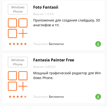
Foto Fantasii
Windows
Phone
Версия: 1.0.0.0
Приложение для создания слайдшоу, 3D
анаглифов и тп.
★
★
★
★
★
★
★
★
★
★
Лицензия:
Бесплатно
Fantasia Painter Free
Windows
Phone
Версия: 3.60.0.0
Мощный графический редактор для Win
dows Phone.
★
★
★
★
★
★
★
★
★
★
Лицензия:
Бесплатно