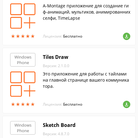
A-Montage приложение для создание ги
ф-анимаций, мультиков, анимированних
селфи, TimeLapse
★
★
★
★
★
★
★
★
★
★
Лицензия:
Бесплатно
Tiles Draw
Windows
Phone
Версия: 2.1.0.0
Это приложение для работы с тайлами
на главной странице вашего коммуника
тора.
★
★
★
★
★
★
★
★
★
★
Лицензия:
Бесплатно
Sketch Board
Windows
Phone
Версия: 4.8.7.0