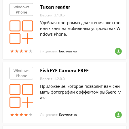
Tucan reader
Windows
Phone
Версия: 3.1.0.5
Удобная программа для чтения электро
нных книг на мобильных устройствах Wi
ndows Phone.
★
★
★
★
★
★
★
★
★
★
Лицензия:
Бесплатно
FishEYE Camera FREE
Windows
Phone
Версия: 1.2.0.0
Приложение, которое позволит вам сни
мать фотографии с эффектом рыбьего гл
аза.
★
★
★
★
★
★
★
★
★
★
Лицензия:
Бесплатно