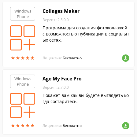
Collages Maker
Windows
Phone
Версия: 2.5.0.0
Программа для создания фотоколлажей
с возможностью публикации в социальн
ых сетях.
★
★
★
★
★
★
★
★
★
★
Лицензия:
Бесплатно
Age My Face Pro
Windows
Phone
Версия: 2.7.0.0
Покажет вам как вы будете выглядеть ко
гда состаритесь.
★
★
★
★
★
★
★
★
★
★
Лицензия:
Бесплатно