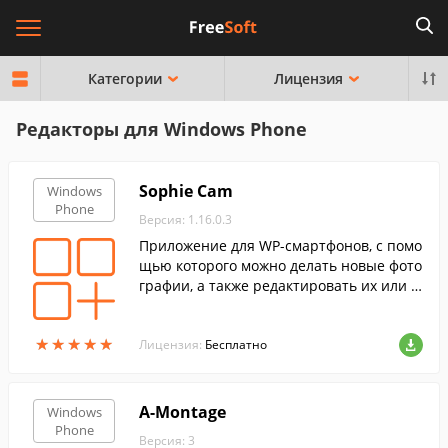
Категории
Лицензия
Редакторы для Windows Phone
Sophie Cam
Windows
Phone
Версия: 1.16.0.3
Приложение для WP-смартфонов, с помо
щью которого можно делать новые фото
графии, а также редактировать их или л
юбые другие, имеющиеся в смартфоне.
★
★
★
★
★
★
★
★
★
★
Лицензия:
Бесплатно
A-Montage
Windows
Phone
Версия: 3