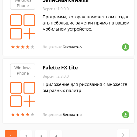
Записная книжка
Windows
Phone
Версия: 1.0.0.0
Программа, которая поможет вам создав
ать небольшие заметки прямо на вашем
мобильном устройстве.
★
★
★
★
★
★
★
★
★
★
Лицензия:
Бесплатно
Palette FX Lite
Windows
Phone
Версия: 2.8.0.0
Приложение для рисования с множеств
ом разных палитр.
★
★
★
★
★
★
★
★
★
★
Лицензия:
Бесплатно
1
2
3
4