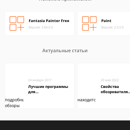
Fantasia Painter Free
Paint
Версия: 3.60.0.0
Версия: 2.5.0.0
Актуальные статьи
24 января 2017
20 мая 2022
Лучшие программы
Свойства
для
обозревателя
редактирования
Internet Explor
видео: подробные
находится
обзоры