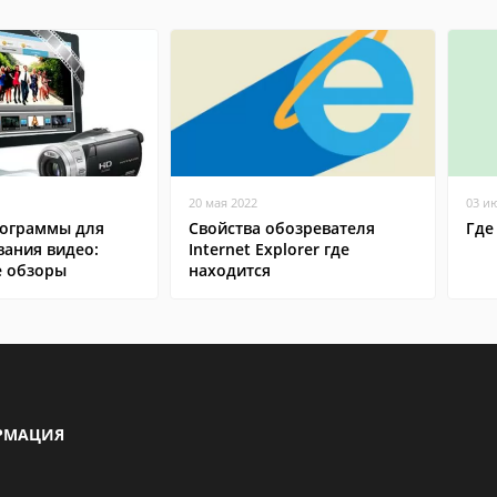
20 мая 2022
03 и
ограммы для
Свойства обозревателя
Где
вания видео:
Internet Explorer где
 обзоры
находится
РМАЦИЯ