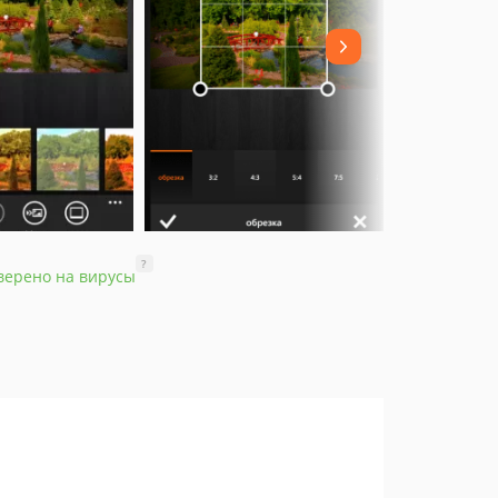
?
верено на вирусы