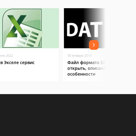
юня 2022
30 января 2019
 в Экселе сервис
Файл формата DAT: чем
открыть, описание,
особенности