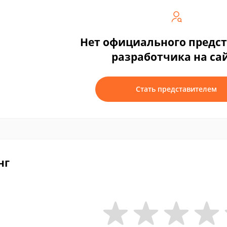
Нет официального предс
разработчика на са
Стать представителем
нг