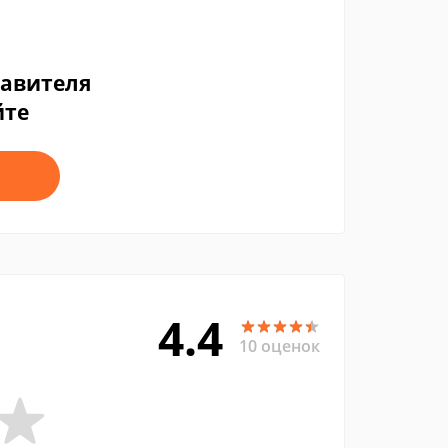
тавителя
йте
4.4
10 оценок