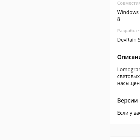
Совмести
Windows 
8
Разработ
DevRain S
Описан
Lomogram
световых
насыщенн
Версии
Если у в