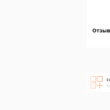
Отзы
C
Ве