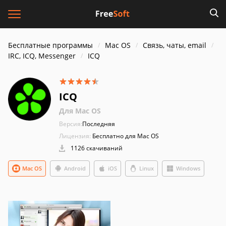
Бесплатные программы
Mac OS
Связь, чаты, email
IRC, ICQ, Messenger
ICQ
ICQ
Для Mac OS
Версия:
Последняя
Лицензия:
Бесплатно для Mac OS
1126 скачиваний
Mac OS
Android
iOS
Linux
Windows