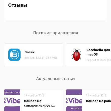
Отзывы
Похожие приложения
Coccinella для
Brosix
macOS
Версия: 4.7.3 (119.57 МБ)
Версия: 0.96.20 (8.
Актуальные статьи
19 ноября 2018
21 ноября 2018
Вайбер не
Вайбер не раб
синхронизирует
контакты