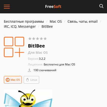
Бесплатные программы
Mac OS
Связь, чаты, email
IRC, ICQ, Messenger
BitlBee
BitlBee
Для Mac OS
Версия:
3.2.2
Лицензия:
Бесплатно для Mac OS
190 скачиваний
Mac OS
Linux