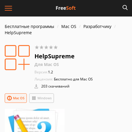
Бесплатные программы
Mac OS
Разработчику
HelpSupreme
HelpSupreme
Для Mac OS
Версия:
1.2
Лицензия:
Бесплатно для Mac OS
203 скачиваний
Mac OS
Windows