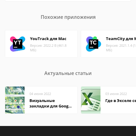
Похожие приложения
YouTrack для Mac
TeamCity для 
Версия: 2022.2 B (461.8
Версия: 2021.1.4 (
МБ)
МБ)
Актуальные статьи
04 июня 2022
03 июня 2022
Визуальные
Где в Экселе с
закладки для Google
Chrome