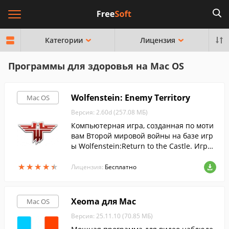
Категории
Лицензия
Программы для здоровья на Mac OS
Wolfenstein: Enemy Territory
Mac OS
Версия: 2.60d (257.08 МБ)
Компьютерная игра, созданная по моти
вам Второй мировой войны на базе игр
ы Wolfenstein:Return to the Castle. Игра
ведётся только Lan, либо Internet. Прису
★
★
★
★
★
★
★
★
★
★
тствуют элементы РПГ (прокачка, классы
Лицензия:
Бесплатно
персонажей). Можно играть за немцев,
либо за союзников, есть 5 типов солдат:
пехота, медик, спецназ, инженер и снаб
Xeoma для Mac
Mac OS
жение.
Версия: 25.11.10 (70.85 МБ)