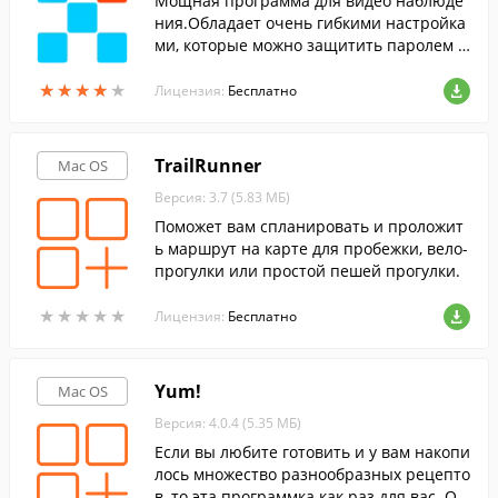
Мощная программа для видео наблюде
ния.Обладает очень гибкими настройка
ми, которые можно защитить паролем о
т несанкционированного изменения.
★
★
★
★
★
★
★
★
★
★
Лицензия:
Бесплатно
TrailRunner
Mac OS
Версия: 3.7 (5.83 МБ)
Поможет вам спланировать и проложит
ь маршрут на карте для пробежки, вело-
прогулки или простой пешей прогулки.
★
★
★
★
★
★
★
★
★
★
Лицензия:
Бесплатно
Yum!
Mac OS
Версия: 4.0.4 (5.35 МБ)
Если вы любите готовить и у вам накопи
лось множество разнообразных рецепто
в, то эта программка как раз для вас. Он