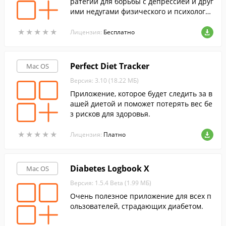
ратегии для борьбы с депрессией и друг
ими недугами физического и психологи
ческого здоровья человека.
★
★
★
★
★
★
★
★
★
★
Лицензия:
Бесплатно
Perfect Diet Tracker
Mac OS
Версия: 3.10 (18.22 МБ)
Приложение, которое будет следить за в
ашей диетой и поможет потерять вес бе
з рисков для здоровья.
★
★
★
★
★
★
★
★
★
★
Лицензия:
Платно
Diabetes Logbook X
Mac OS
Версия: 1.5.4 Beta (1.99 МБ)
Очень полезное приложение для всех п
ользователей, страдающих диабетом.