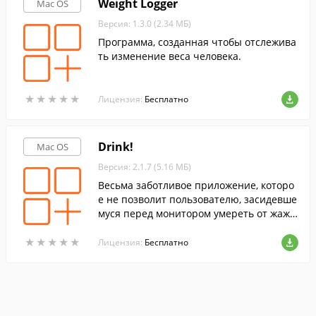
Weight Logger
Mac OS
Версия: 1.3.0 (2.34 МБ)
Программа, созданная чтобы отслежива
ть изменение веса человека.
★
★
★
★
★
★
★
★
★
★
Лицензия:
Бесплатно
Drink!
Mac OS
Версия: 2.1.7 (5.16 МБ)
Весьма заботливое приложение, которо
е не позволит пользователю, засидевше
муся перед монитором умереть от жажд
ы.
★
★
★
★
★
★
★
★
★
★
Лицензия:
Бесплатно