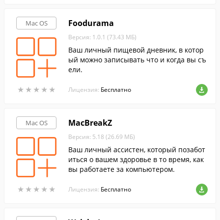
Foodurama
Mac OS
Версия: 1.0.1 (73.43 МБ)
Ваш личный пищевой дневник, в котор
ый можно записывать что и когда вы съ
ели.
★
★
★
★
★
★
★
★
★
★
Лицензия:
Бесплатно
MacBreakZ
Mac OS
Версия: 5.18 (26.69 МБ)
Ваш личный ассистен, который позабот
иться о вашем здоровье в то время, как
вы работаете за компьютером.
★
★
★
★
★
★
★
★
★
★
Лицензия:
Бесплатно