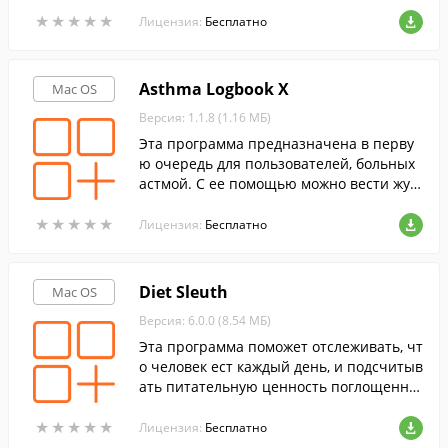
★
★
★
★
★
★
★
★
★
★
Лицензия:
Бесплатно
Asthma Logbook X
Mac OS
Версия: 1.1.8 (1.16 МБ)
Эта программа предназначена в перву
ю очередь для пользователей, больных
астмой. С ее помощью можно вести жур
нал о состоянии организма.
★
★
★
★
★
★
★
★
★
★
Лицензия:
Бесплатно
Diet Sleuth
Mac OS
Версия: 6.0.0 (8.54 МБ)
Эта программа поможет отслеживать, чт
о человек ест каждый день, и подсчитыв
ать питательную ценность поглощенно
й пищи.
★
★
★
★
★
★
★
★
★
★
Лицензия:
Бесплатно