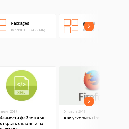
Packages
goldin
Версия: 1.1.1 (4.72 МБ)
Версия: 0.0.6 (0.03 МБ)
евраля 2019
04 марта 2019
бенности файлов XML:
Как ускорить Firefox
 открыть онлайн и на
пьютере