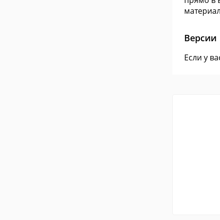
прямо в 
материал
Версии
Если у в