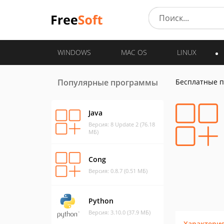
WINDOWS
MAC OS
LINUX
Популярные программы
Бесплатные 
Java
Версия: 8 Update 2 (76.18
МБ)
Cong
Версия: 0.8.7 (0.51 МБ)
Python
Версия: 3.10.0 (37.9 МБ)
Характери