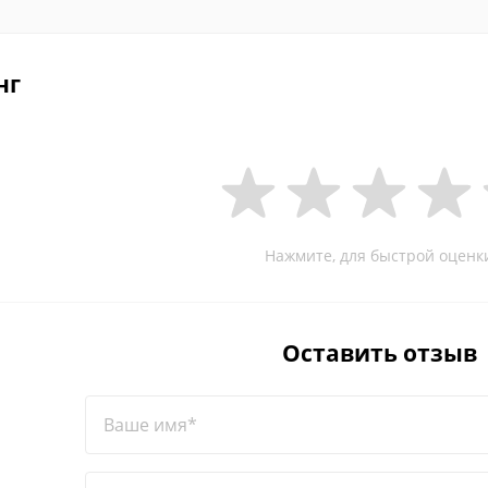
нг
Нажмите, для быстрой оценк
Оставить отзыв
Ваше имя*