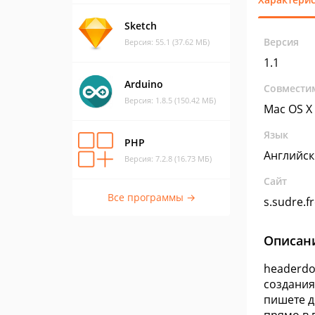
Sketch
Версия
Версия: 55.1 (37.62 МБ)
1.1
Arduino
Совмести
Версия: 1.8.5 (150.42 МБ)
Mac OS X
Язык
PHP
Английс
Версия: 7.2.8 (16.73 МБ)
Сайт
Все программы →
s.sudre.fr
Описан
headerdo
создания
пишете д