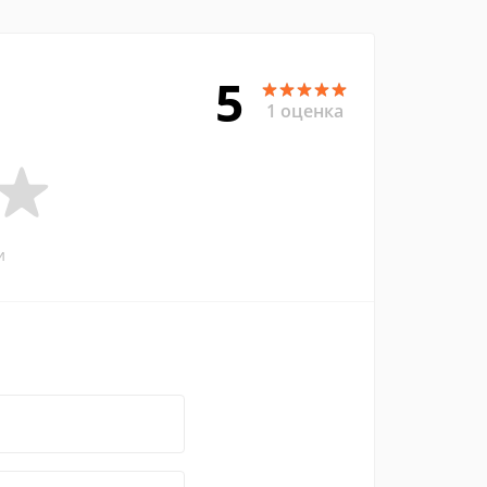
5
1 оценка
и