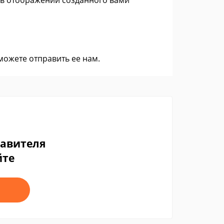
 в отображении созданного вами
 можете
отправить ее нам
.
тавителя
йте