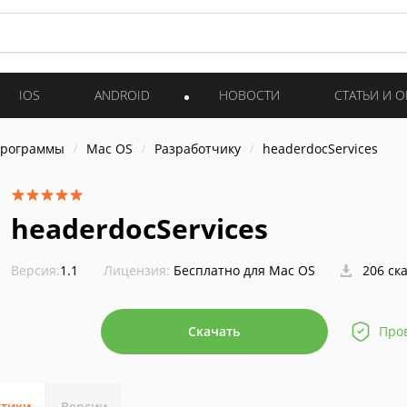
IOS
ANDROID
НОВОСТИ
СТАТЬИ И 
программы
Mac OS
Разработчику
headerdocServices
headerdocServices
Версия:
1.1
Лицензия:
Бесплатно для Mac OS
206 ск
Скачать
Про
стики
Версии