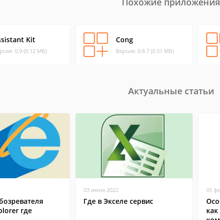
Похожие приложения
sistant Kit
Cong
рсия: 0.9 (0.12 МБ)
Версия: 0.8.7 (0.51 МБ)
Актуальные статьи
03 июня 2022
05 ф
бозревателя
Где в Экселе сервис
Осо
plorer где
как
ком