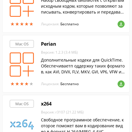
Набор свободных библиотек с открытым
исходным кодом, которые позволяют за
писывать, конвертировать и передават
ь цифровые аудио- и видеозаписи в раз
★
★
★
★
★
★
★
★
★
★
личных форматах.
Лицензия:
Бесплатно
Perian
Mac OS
Версия: 1.2.3 (3.4 МБ)
Дополнительные кодеки для QuickTime.
Обеспечиваетп оддержку таких формато
в, как AVI, DIVX, FLV, MKV, GVI, VP6, VFW и
пр.
★
★
★
★
★
★
★
★
★
★
Лицензия:
Бесплатно
x264
Mac OS
Версия: r3107 (21.22 МБ)
Свободное программное обеспечение, к
оторое поможет вам в кодирование вид
ео в формат H.264/MPEG-4 AVC.