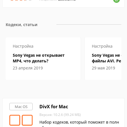
Кодеки, статьи
Настройка
Настройка
Sony Vegas не открывает
Sony Vegas не о
MP4, что делать?
файлы AVI. Реш
проблемы
23 апреля 2019
29 мая 2019
DivX for Mac
Mac OS
Версия: 10.2.6 (99.24 МБ)
Набор кодеков, который поможет в полн