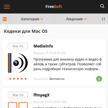
Категории
Лицензия
Кодеки для Mac OS
MediaInfo
Mac OS
Версия: 21.03 (8.86 МБ)
Программа для анализа аудио и видео ф
айлов, а также субтитров. Позволяет соб
рать подробную техническую информац
ию о файле.
★
★
★
★
★
★
★
★
★
★
Лицензия:
Бесплатно
ffmpegX
Mac OS
Версия: 0.0.9 (38.01 МБ)