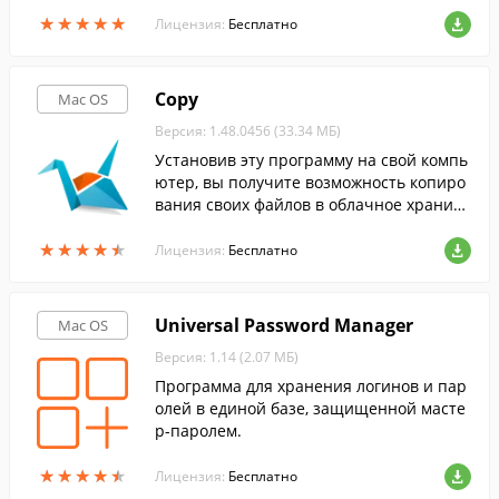
позволяет шифровать логические или ф
★
★
★
★
★
★
★
★
★
★
изические разделы вашего жесткого дис
Лицензия:
Бесплатно
ка для защиты их от доступа посторонн
ими.
Copy
Mac OS
Версия: 1.48.0456 (33.34 МБ)
Установив эту программу на свой компь
ютер, вы получите возможность копиро
вания своих файлов в облачное хранил
ище, и их синхронизации между нескол
★
★
★
★
★
★
★
★
★
★
ькими компьютерами и мобильными уст
Лицензия:
Бесплатно
ройствами.
Universal Password Manager
Mac OS
Версия: 1.14 (2.07 МБ)
Программа для хранения логинов и пар
олей в единой базе, защищенной масте
р-паролем.
★
★
★
★
★
★
★
★
★
★
Лицензия:
Бесплатно