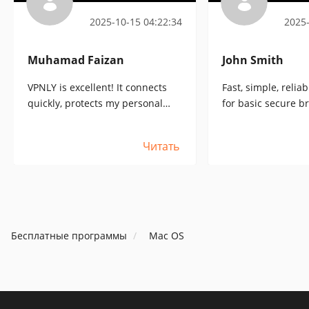
2025-10-15 04:22:34
2025-
Muhamad Faizan
John Smith
VPNLY is excellent! It connects
Fast, simple, relia
quickly, protects my personal
for basic secure b
information, and offers high
speeds for streaming and
Читать
downloads.
Бесплатные программы
Mac OS