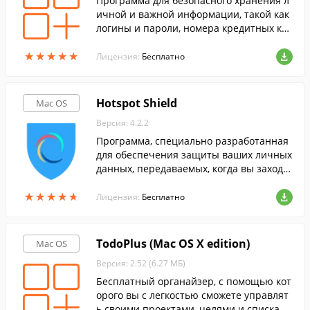
Программа для безопасного хранения л
ичной и важной информации, такой как
логины и пароли, номера кредитных ка
ртах и т.д.
★
★
★
★
★
★
★
★
★
★
Лицензия:
Бесплатно
Hotspot Shield
Mac OS
Версия: 4.2.2
Программа, специально разработанная
для обеспечения защиты ваших личных
данных, передаваемых, когда вы заходи
те на веб-сайты.
★
★
★
★
★
★
★
★
★
★
Лицензия:
Бесплатно
TodoPlus (Mac OS X edition)
Mac OS
Версия: 2.52 (6.27 МБ)
Бесплатный органайзер, с помощью кот
орого вы с легкостью сможете управлят
ь своими проектами, целями и списками