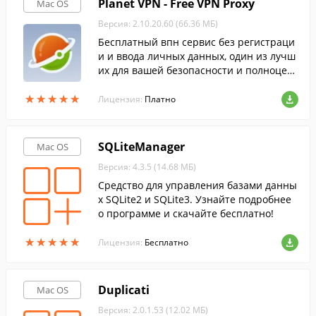
Planet VPN - Free VPN Proxy
Mac OS
Версия: 2.10.20.60 (66.36 МБ)
Бесплатный впн сервис без регистраци
и и ввода личных данных, один из лучш
их для вашей безопасности и полноцен
ного доступа ко всем заблокированным
★
★
★
★
★
★
★
★
★
★
ресурсам.
Лицензия:
Платно
SQLiteManager
Mac OS
Версия: 4.3.5 (14.68 МБ)
Средство для управления базами данны
х SQLite2 и SQLite3. Узнайте подробнее
о программе и скачайте бесплатно!
★
★
★
★
★
★
★
★
★
★
Лицензия:
Бесплатно
Duplicati
Mac OS
Версия: 2.0.1.53 (12.02 МБ)