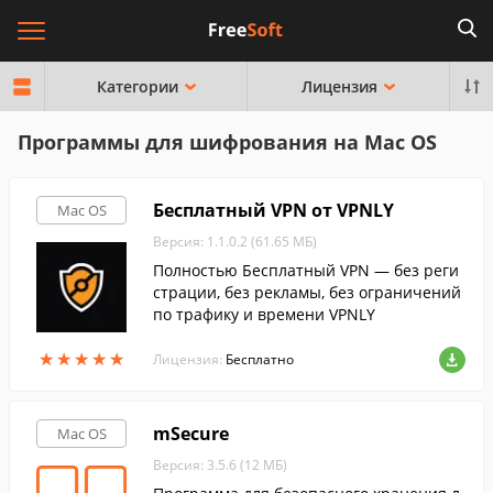
Категории
Лицензия
Программы для шифрования на Mac OS
Бесплатный VPN от VPNLY
Mac OS
Версия: 1.1.0.2 (61.65 МБ)
Полностью Бесплатный VPN — без реги
страции, без рекламы, без ограничений
по трафику и времени VPNLY
★
★
★
★
★
★
★
★
★
★
Лицензия:
Бесплатно
mSecure
Mac OS
Версия: 3.5.6 (12 МБ)