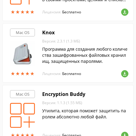
намеченных дел.
★
★
★
★
★
★
★
★
★
★
Лицензия:
Бесплатно
Knox
Mac OS
Версия: 2.3.1 (1.3 МБ)
Программа для создания любого количе
ства зашифрованных файловых хранил
ищ, защищенных паролями.
★
★
★
★
★
★
★
★
★
★
Лицензия:
Бесплатно
Encryption Buddy
Mac OS
Версия: 1.1.3 (1.55 МБ)
Утилита, которая поможет защитить па
ролем абсолютно любой файл.
★
★
★
★
★
★
★
★
★
★
Лицензия:
Бесплатно