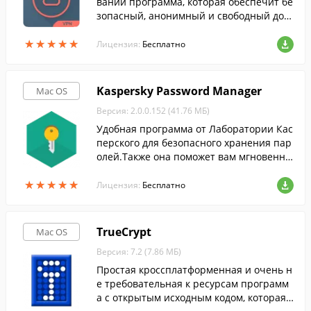
вании программа, которая обеспечит бе
зопасный, анонимный и свободный дост
уп к веб-сайтам.
★
★
★
★
★
★
★
★
★
★
Лицензия:
Бесплатно
Kaspersky Password Manager
Mac OS
Версия: 2.0.0.152 (41.76 МБ)
Удобная программа от Лаборатории Кас
перского для безопасного хранения пар
олей.Также она поможет вам мгновенно
авторизовываться в своих аккаунтах на
★
★
★
★
★
★
★
★
★
★
различных веб-сайтах и приложениях.
Лицензия:
Бесплатно
TrueCrypt
Mac OS
Версия: 7.2 (7.86 МБ)
Простая кроссплатформенная и очень н
е требовательная к ресурсам программ
а с открытым исходным кодом, которая