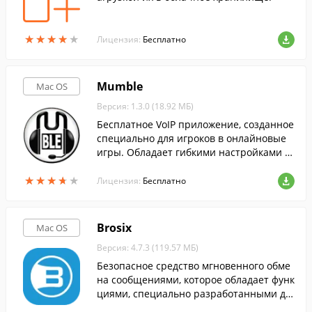
★
★
★
★
★
★
★
★
★
★
Лицензия:
Бесплатно
Mumble
Mac OS
Версия: 1.3.0 (18.92 МБ)
Бесплатное VoIP приложение, созданное
специально для игроков в онлайновые
игры. Обладает гибкими настройками з
вука, имеет встроенный, настраиваемы
★
★
★
★
★
★
★
★
★
★
й Overlay, поддерживает Direct3D.
Лицензия:
Бесплатно
Brosix
Mac OS
Версия: 4.7.3 (119.57 МБ)
Безопасное средство мгновенного обме
на сообщениями, которое обладает функ
циями, специально разработанными дл
я промышленных и деловых целей.