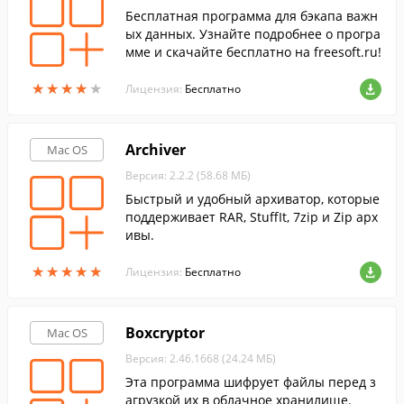
Бесплатная программа для бэкапа важн
ых данных. Узнайте подробнее о програ
мме и скачайте бесплатно на freesoft.ru!
★
★
★
★
★
★
★
★
★
★
Лицензия:
Бесплатно
Archiver
Mac OS
Версия: 2.2.2 (58.68 МБ)
Быстрый и удобный архиватор, которые
поддерживает RAR, StuffIt, 7zip и Zip арх
ивы.
★
★
★
★
★
★
★
★
★
★
Лицензия:
Бесплатно
Boxcryptor
Mac OS
Версия: 2.46.1668 (24.24 МБ)
Эта программа шифрует файлы перед з
агрузкой их в облачное хранилище.