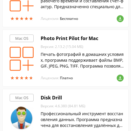
рабочего времени и составления счет-ф
актур. Предназначенно специально для
работников в сфере юриспруденции
★
★
★
★
★
★
★
★
★
★
Лицензия:
Бесплатно
Photo Print Pilot for Mac
Mac OS
Версия: 2.13.2 (15.04 МБ)
Печать фотографий в домашних условия
х, программа поддерживает файлы BMP,
GIF, JPEG, PNG, TIFF. Программа позволяе
т без лишних усилий распечатать неско
★
★
★
★
★
★
★
★
★
★
лько изображений на одном листе бумаг
Лицензия:
Платно
и.
Disk Drill
Mac OS
Версия: 4.6.380 (84.81 МБ)
Профессиональный инструмент восстан
овления данных. Программа предназна
чена для восстановления удалённых да