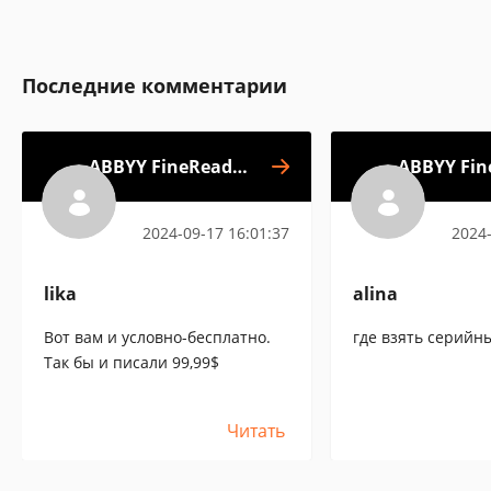
Последние комментарии
ABBYY FineReader
ABBYY Fin
Express
2024-09-17 16:01:37
2024-
lika
alina
Вот вам и условно-бесплатно.
где взять серийн
Так бы и писали 99,99$
Читать