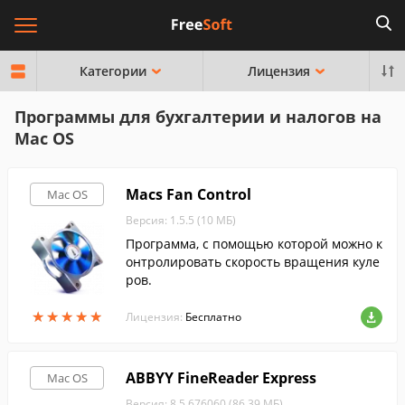
Категории
Лицензия
Программы для бухгалтерии и налогов на
Mac OS
Macs Fan Control
Mac OS
Версия: 1.5.5 (10 МБ)
Программа, с помощью которой можно к
онтролировать скорость вращения куле
ров.
★
★
★
★
★
★
★
★
★
★
Лицензия:
Бесплатно
ABBYY FineReader Express
Mac OS
Версия: 8.5.676060 (86.39 МБ)