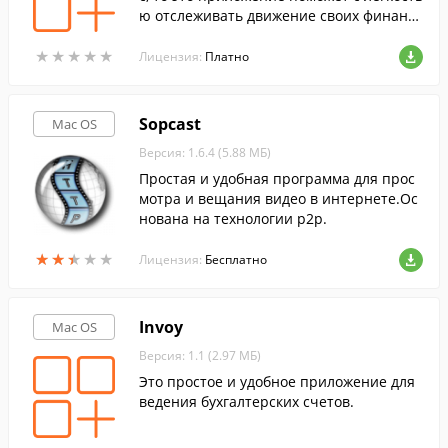
ю отслеживать движение своих финансо
в и выставлять счета, позволив вам ско
★
★
★
★
★
★
★
★
★
★
нцентрироваться на более важных зада
Лицензия:
Платно
чах.
Sopcast
Mac OS
Версия: 1.6.4 (5.88 МБ)
Простая и удобная программа для прос
мотра и вещания видео в интернете.Ос
нована на технологии p2p.
★
★
★
★
★
★
★
★
★
★
Лицензия:
Бесплатно
Invoy
Mac OS
Версия: 1.1 (2.97 МБ)
Это простое и удобное приложение для
ведения бухгалтерских счетов.