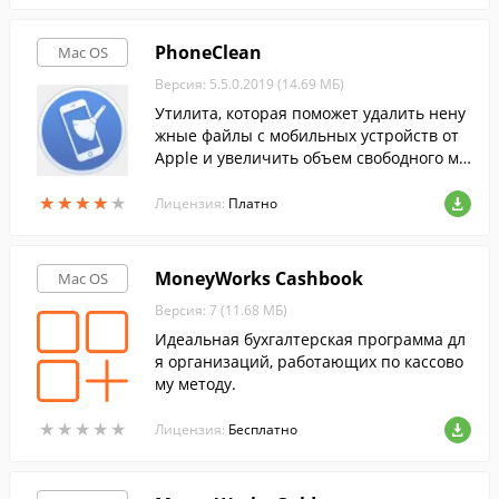
PhoneClean
Mac OS
Версия: 5.5.0.2019 (14.69 МБ)
Утилита, которая поможет удалить нену
жные файлы с мобильных устройств от
Apple и увеличить объем свободного ме
ста.
★
★
★
★
★
★
★
★
★
★
Лицензия:
Платно
MoneyWorks Cashbook
Mac OS
Версия: 7 (11.68 МБ)
Идеальная бухгалтерская программа дл
я организаций, работающих по кассово
му методу.
★
★
★
★
★
★
★
★
★
★
Лицензия:
Бесплатно