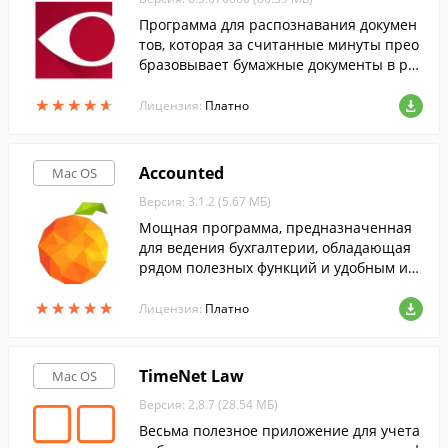
Программа для распознавания докумен
тов, которая за считанные минуты прео
бразовывает бумажные документы в ре
дактируемые форматы и сохраняет в PD
★
★
★
★
★
★
★
★
★
★
F с возможностью поиска по тексту.
Лицензия:
Платно
Accounted
Mac OS
Версия: 3.1.2 (5.67 МБ)
Мощная программа, предназначенная
для ведения бухгалтерии, обладающая
рядом полезных функций и удобным ин
терфейсом.
★
★
★
★
★
★
★
★
★
★
Лицензия:
Платно
TimeNet Law
Mac OS
Версия: 2.8.7 (28.54 МБ)
Весьма полезное приложение для учета