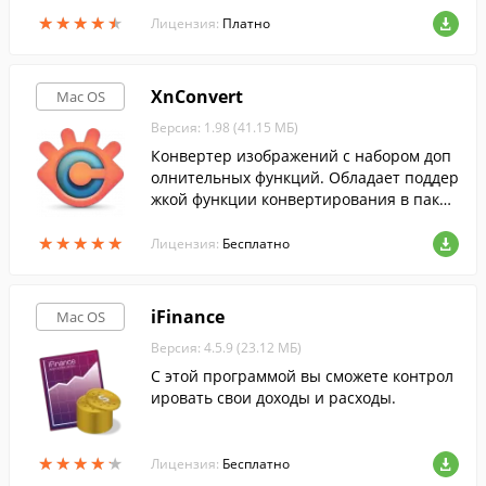
нных на жестких дисках, флеш-картах и
★
★
★
★
★
★
★
★
★
★
SSD-дисках.
Лицензия:
Платно
XnConvert
Mac OS
Версия: 1.98 (41.15 МБ)
Конвертер изображений с набором доп
олнительных функций. Обладает поддер
жкой функции конвертирования в пакет
ном режиме.
★
★
★
★
★
★
★
★
★
★
Лицензия:
Бесплатно
iFinance
Mac OS
Версия: 4.5.9 (23.12 МБ)
С этой программой вы сможете контрол
ировать свои доходы и расходы.
★
★
★
★
★
★
★
★
★
★
Лицензия:
Бесплатно