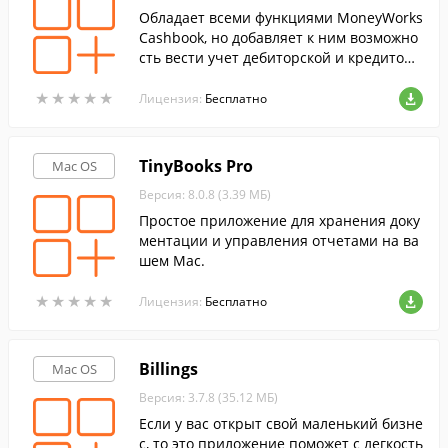
Обладает всеми функциями MoneyWorks
Cashbook, но добавляет к ним возможно
сть вести учет дебиторской и кредиторс
кой задолженностей.
★
★
★
★
★
★
★
★
★
★
Лицензия:
Бесплатно
TinyBooks Pro
Mac OS
Версия: 8.0.8 (3.39 МБ)
Простое приложение для хранения доку
ментации и управления отчетами на ва
шем Mac.
★
★
★
★
★
★
★
★
★
★
Лицензия:
Бесплатно
Billings
Mac OS
Версия: 3.7.8 (35.12 МБ)
Если у вас открыт свой маленький бизне
с, то это приложение поможет с легкость