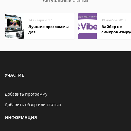
Актуальные статьи
24 января 2017
19 ноября 2018
Лучшие программы
Вайбер не
для
синхронизиру
редактирования
контакты
видео: подробные
обзоры
УЧАСТИЕ
Добавить программу
Добавить обзор или статью
ИНФОРМАЦИЯ