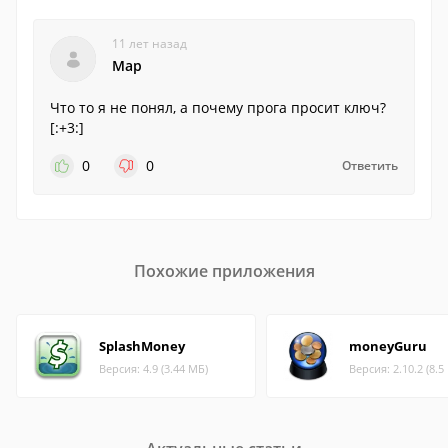
11 лет назад
Map
Что то я не понял, а почему прога просит ключ?
[:+3:]
0
0
Ответить
Похожие приложения
SplashMoney
moneyGuru
Версия: 4.9 (3.44 МБ)
Версия: 2.10.2 (8.5