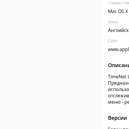
Совмести
Mac OS X
Язык
Английс
Сайт
www.appl
Описан
TimeNet 
Предназн
использо
отслежив
меню - р
Версии