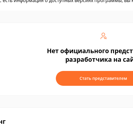
ас есть информация о доступных версиях программы, вы
Нет официального предс
разработчика на са
Стать представителем
нг