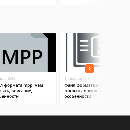
нваря 2019
11 февраля 2019
л формата mpp: чем
Файл формата MP4: чем
рыть, описание,
открыть, описание,
бенности
особенности