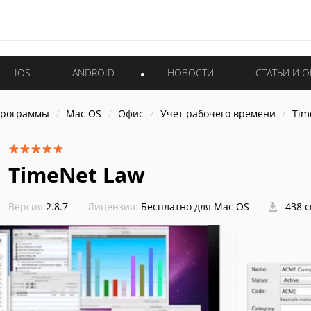
IOS
ANDROID
НОВОСТИ
СТАТЬИ И 
программы
Mac OS
Офис
Учет рабочего времени
Tim
TimeNet Law
Версия:
2.8.7
Лицензия:
Бесплатно для Mac OS
438 