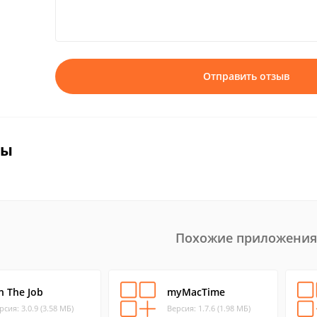
Отправить отзыв
вы
Похожие приложения
n The Job
myMacTime
рсия: 3.0.9 (3.58 МБ)
Версия: 1.7.6 (1.98 МБ)