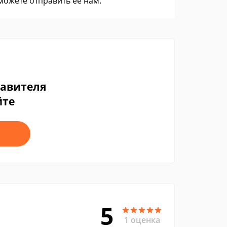
 можете
отправить ее нам
.
тавителя
йте
5
1 оценка