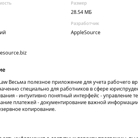
мость
Размер
28.54 МБ
Разработчик
кий
AppleSource
esource.biz
ие
Law Весьма полезное приложение для учета рабочего вр
аченно специально для работников в сфере юриспруден
вания - интуитивно понятный интерфейс - управление те
ание платежей - документирование важной информации 
езервное копирование.