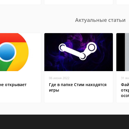
Актуальные статьи
06 июня 2022
31 я
не открывает
Где в папке Стим находятся
Фай
игры
отк
осо