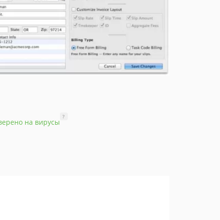
?
верено на вирусы