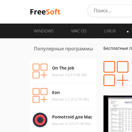
WINDOWS
MAC OS
LINUX
Популярные программы
Бесплатные 
On The Job
Версия: 3.0.9 (3.58 МБ)
Eon
Версия: 2.1.25 (2.75 МБ)
Pomotroid для Mac
Версия: 0.13.0 (71.98 МБ)