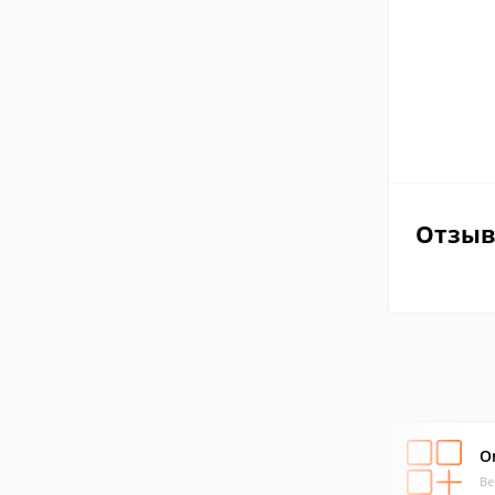
Отзы
O
Ве