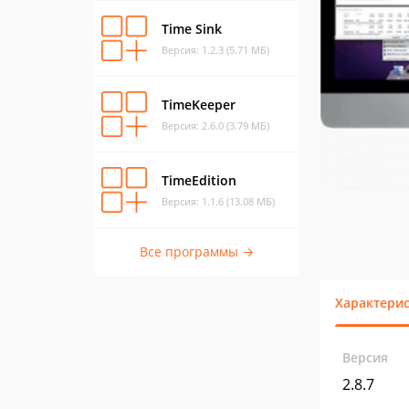
Time Sink
Версия: 1.2.3 (5.71 МБ)
TimeKeeper
Версия: 2.6.0 (3.79 МБ)
TimeEdition
Версия: 1.1.6 (13.08 МБ)
Все программы →
Характери
Версия
2.8.7