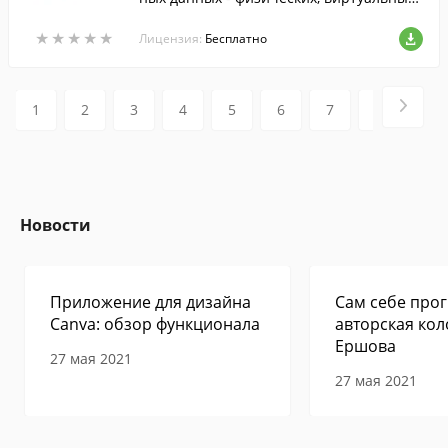
и облачн…
★
★
★
★
★
★
★
★
★
★
Лицензия:
Бесплатно
1
2
3
4
5
6
7
8
9
Новости
Приложение для дизайна
Сам себе прог
Canva: обзор функционала
авторская кол
Ершова
27 мая 2021
27 мая 2021