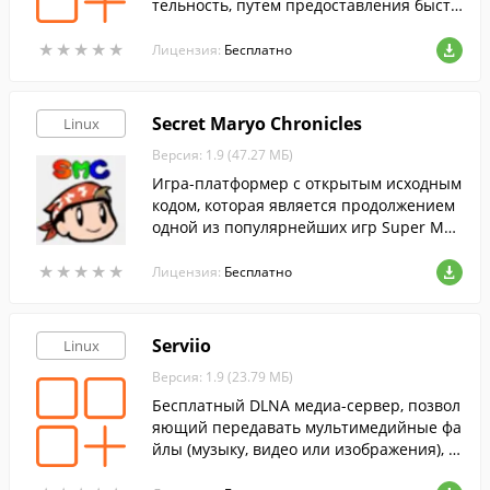
тельность, путем предоставления быстр
ого и удобного доступа к наиболее часто
★
★
★
★
★
★
★
★
★
★
используемым функциям.
Лицензия:
Бесплатно
Secret Maryo Chronicles
Linux
Версия: 1.9 (47.27 МБ)
Игра-платформер с открытым исходным
кодом, которая является продолжением
одной из популярнейших игр Super Mar
yo.
★
★
★
★
★
★
★
★
★
★
Лицензия:
Бесплатно
Serviio
Linux
Версия: 1.9 (23.79 МБ)
Бесплатный DLNA медиа-сервер, позвол
яющий передавать мультимедийные фа
йлы (музыку, видео или изображения), м
ежду устройствами в домашней сети.