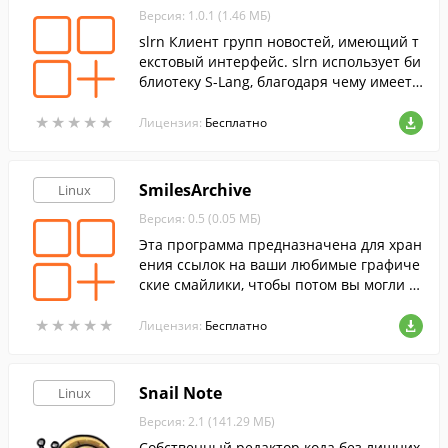
Версия: 1.0.1 (1.46 МБ)
slrn Клиент групп новостей, имеющий т
екстовый интерфейс. slrn использует би
блиотеку S-Lang, благодаря чему имеет
большие возможности по настройке и р
★
★
★
★
★
★
★
★
★
★
асширению.
Лицензия:
Бесплатно
SmilesArchive
Linux
Версия: 0.5 (0.05 МБ)
Эта программа предназначена для хран
ения ссылок на ваши любимые графиче
ские смайлики, чтобы потом вы могли б
ы легко их вставить в свой блог или в со
★
★
★
★
★
★
★
★
★
★
общение на форуме.
Лицензия:
Бесплатно
Snail Note
Linux
Версия: 2.1 (141.29 МБ)
Собственный редактор кода без лишних