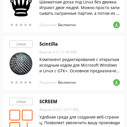
Шахматная доска под Linux без движка.
Играют двое людей. Можно просто запи
сывать сыгранные партии, а потом их п
росматривать.
★
★
★
★
★
★
★
★
★
★
Лицензия:
Бесплатно
Scintilla
Linux
Версия: 4.2.1 (1.44 МБ)
Компонент редактирования с открытым
исходным кодом для Microsoft Windows
и Linux с GTK+. Основное предназначен
ие — редактирование исходных текстов
★
★
★
★
★
★
★
★
★
★
программ.
Лицензия:
Бесплатно
SCREEM
Linux
Версия: 0.16.1 (3.67 МБ)
Удобная среда для создания веб-страни
ц. Позволяет увеличить вашу производи