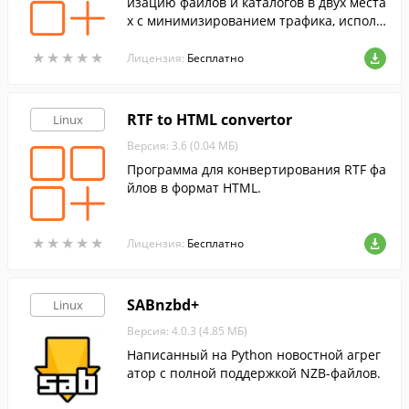
изацию файлов и каталогов в двух места
х с минимизированием трафика, исполь
зуя кодирование данных при необходим
★
★
★
★
★
★
★
★
★
★
ости.
Лицензия:
Бесплатно
RTF to HTML convertor
Linux
Версия: 3.6 (0.04 МБ)
Программа для конвертирования RTF фа
йлов в формат HTML.
★
★
★
★
★
★
★
★
★
★
Лицензия:
Бесплатно
SABnzbd+
Linux
Версия: 4.0.3 (4.85 МБ)
Написанный на Python новостной агрег
атор с полной поддержкой NZB-файлов.