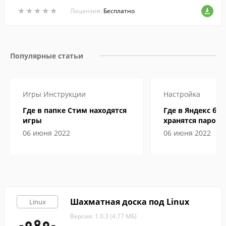
★
★
★
★
★
★
★
★
★
★
Лицензия:
Бесплатно
Популярные статьи
Игры
Инструкции
Настройка
Где в папке Стим находятся
Где в Яндекс бр
игры
хранятся пароли
06 июня 2022
06 июня 2022
Шахматная доска под Linux
Linux
Версия: 1.0.3 (4.77 МБ)