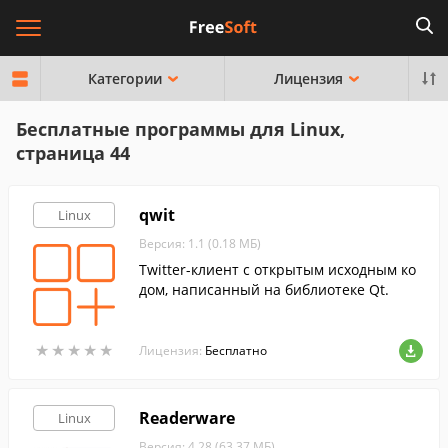
Категории
Лицензия
Бесплатные программы для Linux,
страница 44
qwit
Linux
Версия: 1.1 (0.18 МБ)
Twitter-клиент с открытым исходным ко
дом, написанный на библиотеке Qt.
★
★
★
★
★
★
★
★
★
★
Лицензия:
Бесплатно
Readerware
Linux
Версия: 4.28 (63.37 МБ)