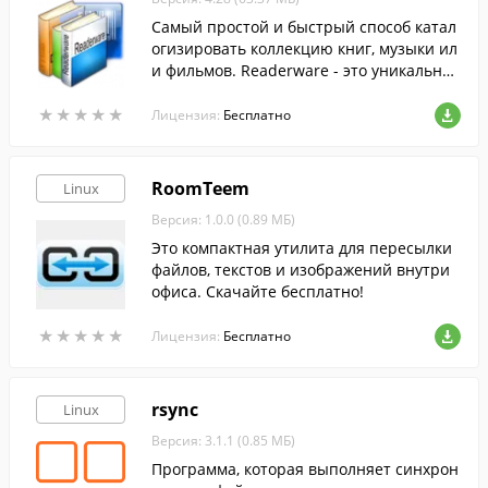
Самый простой и быстрый способ катал
огизировать коллекцию книг, музыки ил
и фильмов. Readerware - это уникальны
й и инновационный способ управления
★
★
★
★
★
★
★
★
★
★
библиотекой.
Лицензия:
Бесплатно
RoomTeem
Linux
Версия: 1.0.0 (0.89 МБ)
Это компактная утилита для пересылки
файлов, текстов и изображений внутри
офиса. Скачайте бесплатно!
★
★
★
★
★
★
★
★
★
★
Лицензия:
Бесплатно
rsync
Linux
Версия: 3.1.1 (0.85 МБ)
Программа, которая выполняет синхрон