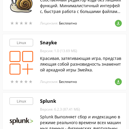
функций. Минималистичный интерфей
с, быстрая работа с большими файлами
и интеллектуальная подсветка синтакси
★
★
★
★
★
★
★
★
★
★
са для повседневной разработки.
Лицензия:
Бесплатно
Snayke
Linux
Версия: 1.0 (13.69 МБ)
Красивая, затягивающая игра, представ
ляющая собой разновидность знаменит
ой аркадной игры Змейка.
★
★
★
★
★
★
★
★
★
★
Лицензия:
Бесплатно
Splunk
Linux
Версия: 6.2.3 (87.41 МБ)
Splunk Выполняет сбор и индексацию в
режиме реального времени всех машин
ных данных - физических, виртуальных