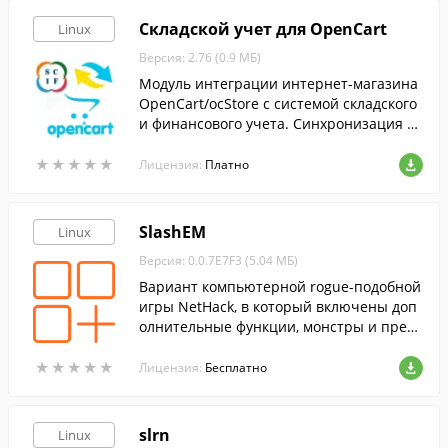
Складской учет для OpenCart
Linux
Версия: 2.76 (0.9 МБ)
Модуль интеграции интернет-магазина
OpenCart/ocStore с системой складского
и финансового учета. Синхронизация то
варов, заказов, остатков, оплат и клиент
★
★
★
★
★
★
★
★
★
★
ов.
Лицензия:
Платно
SlashEM
Linux
Версия: 0.0.7E7F3 (5.04 МБ)
Вариант компьютерной rogue-подобной
игры NetHack, в который включены доп
олнительные функции, монстры и пред
меты.
★
★
★
★
★
★
★
★
★
★
Лицензия:
Бесплатно
slrn
Linux