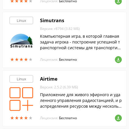
★
★
★
★
★
★
★
★
★
★
Лицензия:
Бесплатно
Simutrans
Linux
Версия: r8794 (3.82 МБ)
Компьютерная игра, в которой главная
задача игрока - построение успешной т
ранспортной системы для транспортир
овки грузов, почты и пассажиров между
★
★
★
★
★
★
★
★
★
★
различными пунктами.
Лицензия:
Бесплатно
Airtime
Linux
Версия: 2.5.2 (6.39 МБ)
Приложение для живого эфирного и уда
ленного управления радиостанцией, и р
аспределения ресурсов между нескольк
ими радиостанциями посредством веб-б
★
★
★
★
★
★
★
★
★
★
раузера.
Лицензия:
Бесплатно