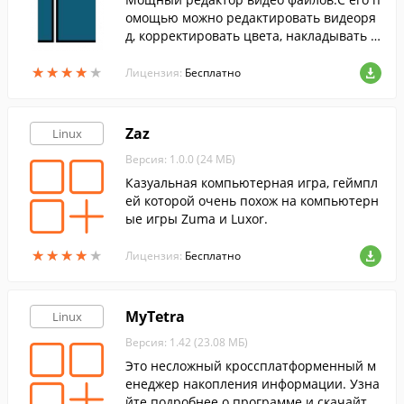
омощью можно редактировать видеоря
д, корректировать цвета, накладывать э
ффекты, настраивать качество и многое
★
★
★
★
★
★
★
★
★
★
другое.
Лицензия:
Бесплатно
Zaz
Linux
Версия: 1.0.0 (24 МБ)
Казуальная компьютерная игра, геймпл
ей которой очень похож на компьютерн
ые игры Zuma и Luxor.
★
★
★
★
★
★
★
★
★
★
Лицензия:
Бесплатно
MyTetra
Linux
Версия: 1.42 (23.08 МБ)
Это несложный кроссплатформенный м
енеджер накопления информации. Узна
йте подробнее о программе и скачайте