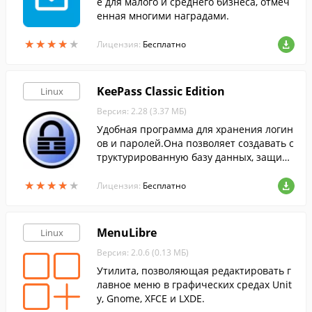
e для малого и среднего бизнеса, отмеч
енная многими наградами.
★
★
★
★
★
★
★
★
★
★
Лицензия:
Бесплатно
KeePass Classic Edition
Linux
Версия: 2.28 (3.37 МБ)
Удобная программа для хранения логин
ов и паролей.Она позволяет создавать с
труктурированную базу данных, защищ
енную единым мастер-паролем и ключ-
★
★
★
★
★
★
★
★
★
★
файлом.
Лицензия:
Бесплатно
MenuLibre
Linux
Версия: 2.0.6 (0.13 МБ)
Утилита, позволяющая редактировать г
лавное меню в графических средах Unit
y, Gnome, XFCE и LXDE.