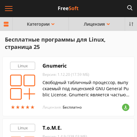
Категории
Лицензия
Бесплатные программы для Linux,
страница 25
Gnumeric
Linux
Версия: 1.12.20 (17.59 МБ)
Свободный табличный процессор, выпу
скаемый под лицензией GNU General Pu
blic License. Gnumeric является частью
GNOME Office, набора офисных приложе
★
★
★
★
★
★
★
★
★
★
ний с некоторой долей интеграции.
Лицензия:
Бесплатно
T.o.M.E.
Linux
Версия: 1.4.9 (338.03 МБ)