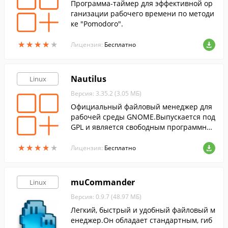
Программа-таймер для эффективной ор
ганизации рабочего времени по методи
ке "Pomodoro".
★
★
★
★
★
★
★
★
★
★
Лицензия:
Бесплатно
Nautilus
Linux
Версия: 3.35.2 (3.05 МБ)
Официальный файловый менеджер для
рабочей среды GNOME.Выпускается под
GPL и является свободным программны
м обеспечением.
★
★
★
★
★
★
★
★
★
★
Лицензия:
Бесплатно
muCommander
Linux
Версия: 0.9.7 (48.97 МБ)
Легкий, быстрый и удобный файловый м
енеджер.Он обладает стандартным, гиб