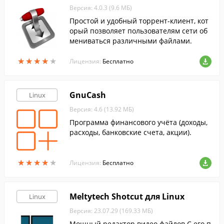
Версия: 4.0.3 (9.6 МБ)
Простой и удобный торрент-клиент, кот
орый позволяет пользователям сети об
мениваться различными файлами.
★
★
★
★
★
★
★
★
★
★
Лицензия:
Бесплатно
GnuCash
Linux
Версия: 4.6 (13.92 МБ)
Программа финансового учёта (доходы,
расходы, банковские счета, акции).
★
★
★
★
★
★
★
★
★
★
Лицензия:
Бесплатно
Meltytech Shotcut для Linux
Linux
Версия: 23.07.29 (169.33 МБ)
Мощный редактор видео файлов.С его п