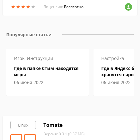
★
★
★
★
★
★
★
★
★
★
Лицензия:
Бесплатно
Популярные статьи
Игры
Инструкции
Настройка
Где в папке Стим находятся
Где в Яндекс бр
игры
хранятся пароли
06 июня 2022
06 июня 2022
Tomate
Linux
Версия: 0.3.1 (0.37 МБ)