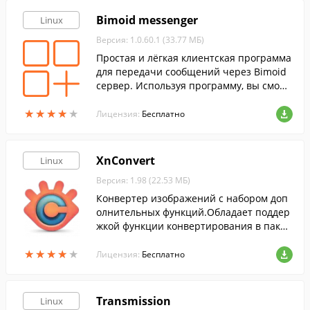
Bimoid messenger
Linux
Версия: 1.0.60.1 (33.77 МБ)
Простая и лёгкая клиентская программа
для передачи сообщений через Bimoid
сервер. Используя программу, вы сможе
теподключаться к любому Bimoid серве
★
★
★
★
★
★
★
★
★
★
ру в вашей или любой другой сети.
Лицензия:
Бесплатно
XnConvert
Linux
Версия: 1.98 (22.53 МБ)
Конвертер изображений с набором доп
олнительных функций.Обладает поддер
жкой функции конвертирования в пакет
ном режиме.
★
★
★
★
★
★
★
★
★
★
Лицензия:
Бесплатно
Transmission
Linux