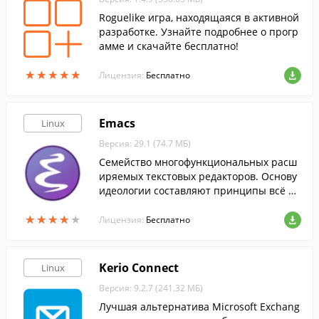
Roguelike игра, находящаяся в активной
разработке. Узнайте подробнее о прогр
амме и скачайте бесплатно!
★
★
★
★
★
★
★
★
★
★
Лицензия:
Бесплатно
Emacs
Linux
Версия: 29.1 (74.7 МБ)
Семейство многофункциональных расш
иряемых текстовых редакторов. Основу
идеологии составляют принципы всё в
одном, расширяемости, настраиваемост
★
★
★
★
★
★
★
★
★
★
и под пользователя и документированн
Лицензия:
Бесплатно
ости.
Kerio Connect
Linux
Версия: 9.2.7 (241.32 МБ)
Лучшая альтернатива Microsoft Exchang